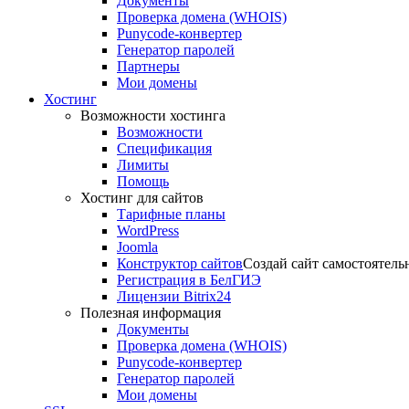
Документы
Проверка домена (WHOIS)
Punycode-конвертер
Генератор паролей
Партнеры
Мои домены
Хостинг
Возможности хостинга
Возможности
Спецификация
Лимиты
Помощь
Хостинг для сайтов
Тарифные планы
WordPress
Joomla
Конструктор сайтов
Создай сайт самостоятель
Регистрация в БелГИЭ
Лицензии Bitrix24
Полезная информация
Документы
Проверка домена (WHOIS)
Punycode-конвертер
Генератор паролей
Мои домены