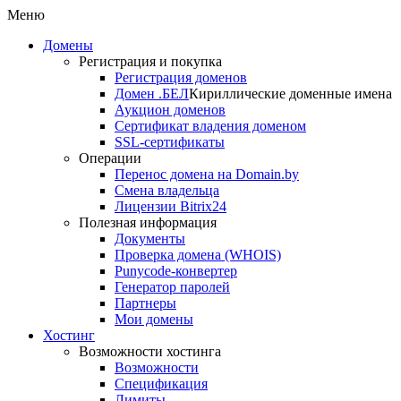
Меню
Домены
Регистрация и покупка
Регистрация доменов
Домен .БЕЛ
Кириллические доменные имена
Аукцион доменов
Сертификат владения доменом
SSL-сертификаты
Операции
Перенос домена на Domain.by
Смена владельца
Лицензии Bitrix24
Полезная информация
Документы
Проверка домена (WHOIS)
Punycode-конвертер
Генератор паролей
Партнеры
Мои домены
Хостинг
Возможности хостинга
Возможности
Спецификация
Лимиты