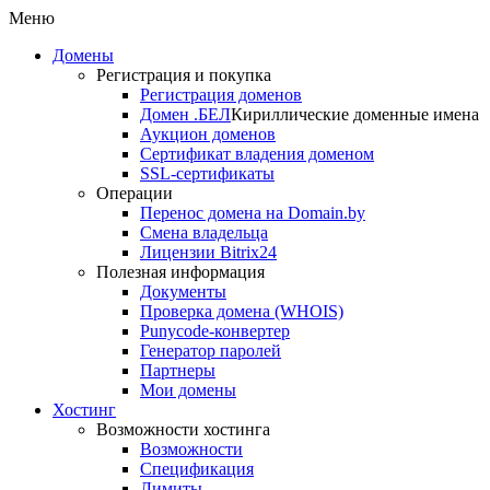
Меню
Домены
Регистрация и покупка
Регистрация доменов
Домен .БЕЛ
Кириллические доменные имена
Аукцион доменов
Сертификат владения доменом
SSL-сертификаты
Операции
Перенос домена на Domain.by
Смена владельца
Лицензии Bitrix24
Полезная информация
Документы
Проверка домена (WHOIS)
Punycode-конвертер
Генератор паролей
Партнеры
Мои домены
Хостинг
Возможности хостинга
Возможности
Спецификация
Лимиты