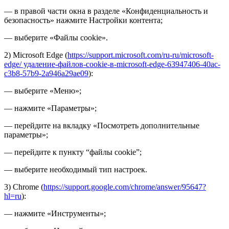
— в правой части окна в разделе «Конфиденциальность и
безопасность» нажмите Настройки контента;
— выберите «Файлы cookie».
2) Microsoft Edge (
https://support.microsoft.com/ru-ru/microsoft-
edge/ удаление-файлов-cookie-в-microsoft-edge-63947406-40ac-
c3b8-57b9-2a946a29ae09
):
— выберите «Меню»;
— нажмите «Параметры»;
— перейдите на вкладку «Посмотреть дополнительные
параметры»;
— перейдите к пункту “файлы cookie”;
— выберите необходимый тип настроек.
3) Chrome (
https://support.google.com/chrome/answer/95647?
hl=ru
):
— нажмите «Инструменты»;