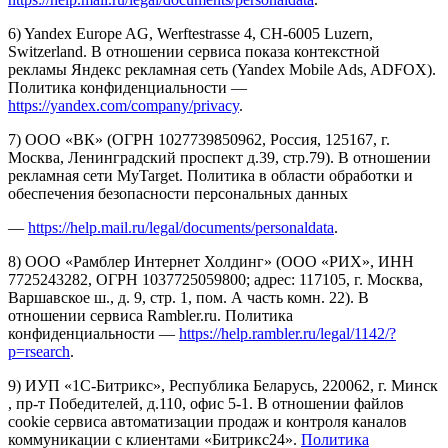
6) Yandex Europe AG, Werftestrasse 4, CH-6005 Luzern,
Switzerland. В отношении сервиса показа контекстной
рекламы Яндекс рекламная сеть (Yandex Mobile Ads, ADFOX).
Политика конфиденциальности —
https://yandex.com/company/privacy
.
7) ООО «ВК» (ОГРН 1027739850962, Россия, 125167, г.
Москва, Ленинградский проспект д.39, стр.79). В отношении
рекламная сети MyTarget. Политика в области обработки и
обеспечения безопасности персональных данных
—
https://help.mail.ru/legal/documents/personaldata
.
8) ООО «Рамблер Интернет Холдинг» (ООО «РИХ», ИНН
7725243282, ОГРН 1037725059800; адрес: 117105, г. Москва,
Варшавское ш., д. 9, стр. 1, пом. А часть комн. 22). В
отношении сервиса Rambler.ru. Политика
конфиденциальности —
https://help.rambler.ru/legal/1142/?
p=rsearch
.
9) ИУП «1С-Битрикс», Республика Беларусь, 220062, г. Минск
, пр-т Победителей, д.110, офис 5-1. В отношении файлов
cookie сервиса автоматизации продаж и контроля каналов
коммуникации с клиентами «Битрикс24».
Политика