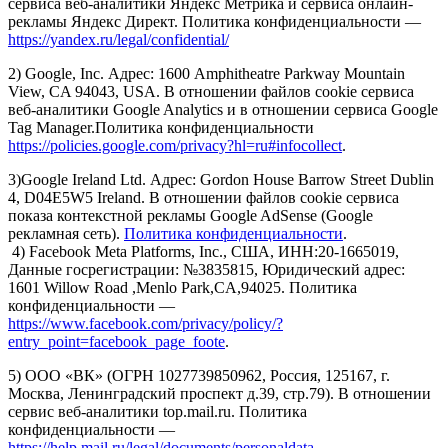
сервиса веб-аналитики Яндекс Метрика и сервиса онлайн-
рекламы Яндекс Директ. Политика конфиденциальности —
https://yandex.ru/legal/confidential/
2) Google, Inc. Адрес: 1600 Amphitheatre Parkway Mountain
View, CA 94043, USA. В отношении файлов cookie сервиса
веб-аналитики Google Analytics и в отношении сервиса Google
Tag Manager.Политика конфиденциальности
https://policies.google.com/privacy?hl=ru#infocollect
.
3)Google Ireland Ltd. Адрес: Gordon House Barrow Street Dublin
4, D04E5W5 Ireland. В отношении файлов cookie сервиса
показа контекстной рекламы Google AdSense (Google
рекламная сеть).
Политика конфиденциальности
.
4) Facebook Meta Platforms, Inc., США, ИНН:20-1665019,
Данные госрегистрации: №3835815, Юридический адрес:
1601 Willow Road ,Menlo Park,CA,94025. Политика
конфиденциальности —
https://www.facebook.com/privacy/policy/?
entry_point=facebook_page_foote
.
5) ООО «ВК» (ОГРН 1027739850962, Россия, 125167, г.
Москва, Ленинградский проспект д.39, стр.79). В отношении
сервис веб-аналитики top.mail.ru. Политика
конфиденциальности —
https://help.mail.ru/legal/documents/personaldata
.