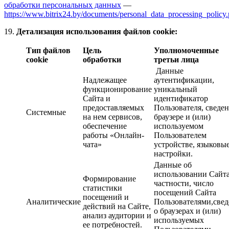
обработки персональных данных
—
https://www.bitrix24.by/documents/personal_data_processing_policy
19.
Детализация использования файлов cookie:
Тип файлов
Цель
Уполномоченные
cookie
обработки
третьи лица
Данные
Надлежащее
аутентификации,
функционирование
уникальный
Сайта и
идентификатор
предоставляемых
Пользователя, сведен
Системные
на нем сервисов,
браузере и (или)
обеспечение
используемом
работы «Онлайн-
Пользователем
чата»
устройстве, языковы
настройки.
Данные об
использовании Сайта
Формирование
частности, число
статистики
посещений Сайта
посещений и
Аналитические
Пользователями,све
действий на Сайте,
о браузерах и (или)
анализ аудитории и
используемых
ее потребностей.