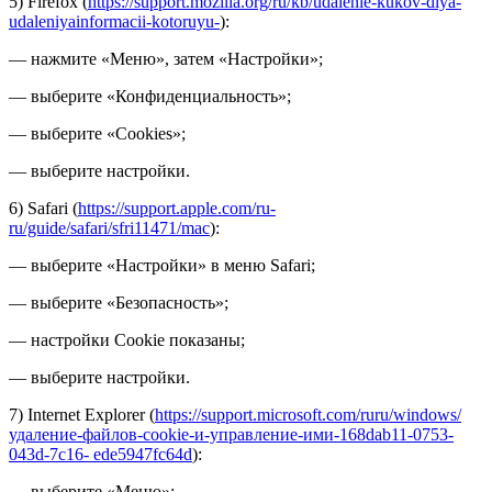
5) Firefox (
https://support.mozilla.org/ru/kb/udalenie-kukov-dlya-
udaleniyainformacii-kotoruyu-
):
— нажмите «Меню», затем «Настройки»;
— выберите «Конфиденциальность»;
— выберите «Cookies»;
— выберите настройки.
6) Safari (
https://support.apple.com/ru-
ru/guide/safari/sfri11471/mac
):
— выберите «Настройки» в меню Safari;
— выберите «Безопасность»;
— настройки Cookie показаны;
— выберите настройки.
7) Internet Explorer (
https://support.microsoft.com/ruru/windows/
удаление-файлов-cookie-и-управление-ими-168dab11-0753-
043d-7c16- ede5947fc64d
):
— выберите «Меню»;