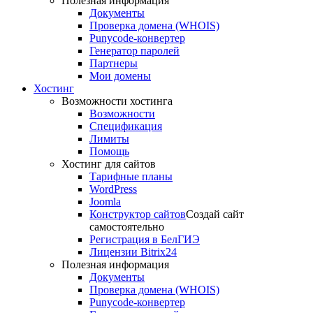
Полезная информация
Документы
Проверка домена (WHOIS)
Punycode-конвертер
Генератор паролей
Партнеры
Мои домены
Хостинг
Возможности хостинга
Возможности
Спецификация
Лимиты
Помощь
Хостинг для сайтов
Тарифные планы
WordPress
Joomla
Конструктор сайтов
Создай сайт
самостоятельно
Регистрация в БелГИЭ
Лицензии Bitrix24
Полезная информация
Документы
Проверка домена (WHOIS)
Punycode-конвертер