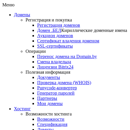
Меню
Домены
Регистрация и покупка
Регистрация доменов
Домен .БЕЛ
Кириллические доменные имена
Аукцион доменов
Сертификат владения доменом
SSL-сертификаты
Операции
Перенос домена на Domain.by
Смена владельца
Лицензии Bitrix24
Полезная информация
Документы
Проверка домена (WHOIS)
Punycode-конвертер
Генератор паролей
Партнеры
Мои домены
Хостинг
Возможности хостинга
Возможности
Спецификация
Лимиты