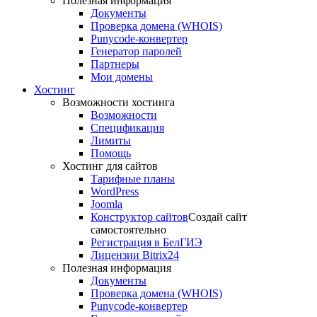
Полезная информация
Документы
Проверка домена (WHOIS)
Punycode-конвертер
Генератор паролей
Партнеры
Мои домены
Хостинг
Возможности хостинга
Возможности
Спецификация
Лимиты
Помощь
Хостинг для сайтов
Тарифные планы
WordPress
Joomla
Конструктор сайтов
Создай сайт
самостоятельно
Регистрация в БелГИЭ
Лицензии Bitrix24
Полезная информация
Документы
Проверка домена (WHOIS)
Punycode-конвертер