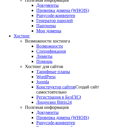
Полезная информация
Документы
Проверка домена (WHOIS)
Punycode-конвертер
Генератор паролей
Партнеры
Мои домены
Хостинг
Возможности хостинга
Возможности
Спецификация
Лимиты
Помощь
Хостинг для сайтов
Тарифные планы
WordPress
Joomla
Конструктор сайтов
Создай сайт
самостоятельно
Регистрация в БелГИЭ
Лицензии Bitrix24
Полезная информация
Документы
Проверка домена (WHOIS)
Punycode-конвертер