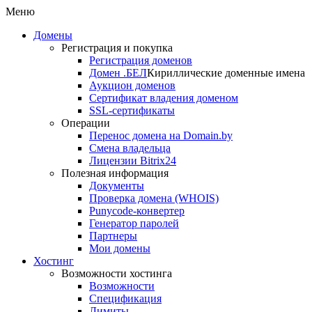
Меню
Домены
Регистрация и покупка
Регистрация доменов
Домен .БЕЛ
Кириллические доменные имена
Аукцион доменов
Сертификат владения доменом
SSL-сертификаты
Операции
Перенос домена на Domain.by
Смена владельца
Лицензии Bitrix24
Полезная информация
Документы
Проверка домена (WHOIS)
Punycode-конвертер
Генератор паролей
Партнеры
Мои домены
Хостинг
Возможности хостинга
Возможности
Спецификация
Лимиты