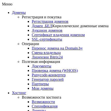
Меню
Домены
Регистрация и покупка
Регистрация доменов
Домен .БЕЛ
Кириллические доменные имена
Аукцион доменов
Сертификат владения доменом
SSL-сертификаты
Операции
Перенос домена на Domain.by
Смена владельца
Лицензии Bitrix24
Полезная информация
Документы
Проверка домена (WHOIS)
Punycode-конвертер
Генератор паролей
Партнеры
Мои домены
Хостинг
Возможности хостинга
Возможности
Спецификация
Лимиты