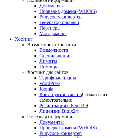
Полезная информация
Документы
Проверка домена (WHOIS)
Punycode-конвертер
Генератор паролей
Партнеры
Мои домены
Хостинг
Возможности хостинга
Возможности
Спецификация
Лимиты
Помощь
Хостинг для сайтов
Тарифные планы
WordPress
Joomla
Конструктор сайтов
Создай сайт
самостоятельно
Регистрация в БелГИЭ
Лицензии Bitrix24
Полезная информация
Документы
Проверка домена (WHOIS)
Punycode-конвертер