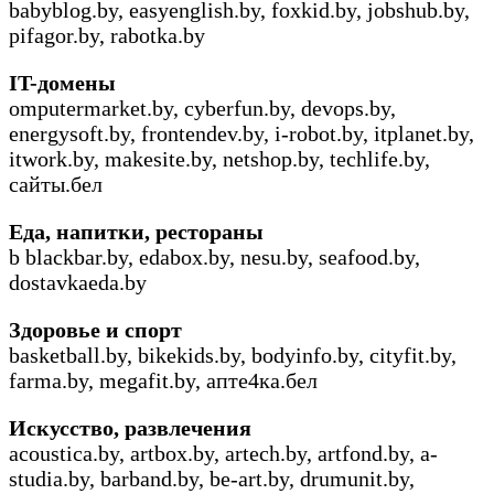
babyblog.by, easyenglish.by, foxkid.by, jobshub.by,
pifagor.by, rabotka.by
IT
-домены
omputermarket.by, cyberfun.by, devops.by,
energysoft.by, frontendev.by, i-robot.by, itplanet.by,
itwork.by, makesite.by, netshop.by, techlife.by,
сайты.бел
Еда, напитки, рестораны
b blackbar.by, edabox.by, nesu.by, seafood.by,
dostavkaeda.by
Здоровье и спорт
basketball.by, bikekids.by, bodyinfo.by, cityfit.by,
farma.by, megafit.by, апте4ка.бел
Искусство, развлечения
acoustica.by, artbox.by, artech.by, artfond.by, a-
studia.by, barband.by, be-art.by, drumunit.by,