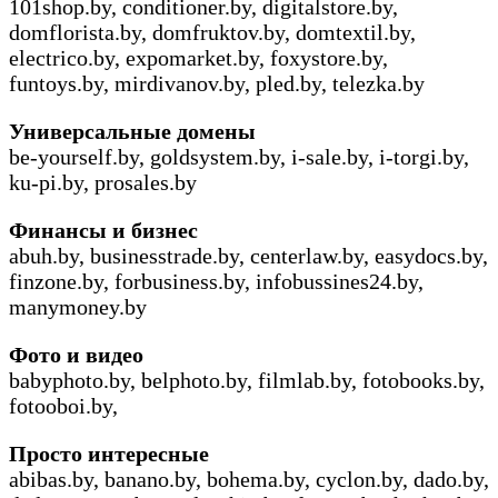
101shop.by, conditioner.by, digitalstore.by,
domflorista.by, domfruktov.by, domtextil.by,
electrico.by, expomarket.by, foxystore.by,
funtoys.by, mirdivanov.by, pled.by, telezka.by
Универсальные
домены
be-yourself.by, goldsystem.by, i-sale.by, i-torgi.by,
ku-pi.by, prosales.by
Финансы
и
бизнес
abuh.by, businesstrade.by, centerlaw.by, easydocs.by,
finzone.by, forbusiness.by, infobussines24.by,
manymoney.by
Фото
и
видео
babyphoto.by, belphoto.by, filmlab.by, fotobooks.by,
fotooboi.by,
Просто
интересные
abibas.by, banano.by, bohema.by, cyclon.by, dado.by,