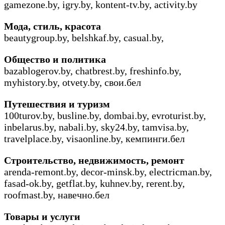
gamezone.by, igry.by, kontent-tv.by, activity.by
Мода, стиль, красота
beautygroup.by, belshkaf.by, casual.by,
Общество
и
политика
bazablogerov.by, chatbrest.by, freshinfo.by,
myhistory.by, otvety.by, свои.бел
Путешествия
и
туризм
100turov.by, busline.by, dombai.by, evroturist.by,
inbelarus.by, nabali.by, sky24.by, tamvisa.by,
travelplace.by, visaonline.by, кемпинги.бел
Строительство
,
недвижимость
,
ремонт
arenda-remont.by, decor-minsk.by, electricman.by,
fasad-ok.by, getflat.by, kuhnev.by, rerent.by,
roofmast.by, навечно.бел
Товары
и
услуги