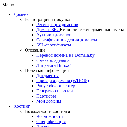
Меню
Домены
Регистрация и покупка
Регистрация доменов
Домен .БЕЛ
Кириллические доменные имена
Аукцион доменов
Сертификат владения доменом
SSL-сертификаты
Операции
Перенос домена на Domain.by
Смена владельца
Лицензии Bitrix24
Полезная информация
Документы
Проверка домена (WHOIS)
Punycode-конвертер
Генератор паролей
Партнеры
Мои домены
Хостинг
Возможности хостинга
Возможности
Спецификация
Лимиты