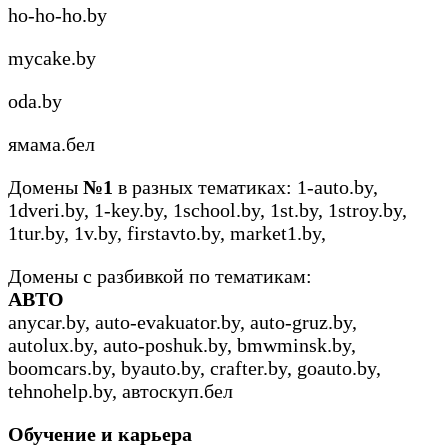
ho-ho-ho.by
mycake.by
oda.by
ямама.бел
Домены
№1
в разных тематиках: 1-auto.by,
1dveri.by, 1-key.by, 1school.by, 1st.by, 1stroy.by,
1tur.by, 1v.by, firstavto.by, market1.by,
Домены с разбивкой по тематикам:
АВТО
anycar.by, auto-evakuator.by, auto-gruz.by,
autolux.by, auto-poshuk.by, bmwminsk.by,
boomcars.by, byauto.by, crafter.by, goauto.by,
tehnohelp.by, автоскуп.бел
Обучение и карьера