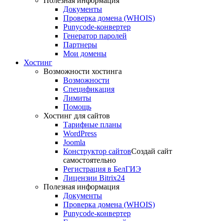
Полезная информация
Документы
Проверка домена (WHOIS)
Punycode-конвертер
Генератор паролей
Партнеры
Мои домены
Хостинг
Возможности хостинга
Возможности
Спецификация
Лимиты
Помощь
Хостинг для сайтов
Тарифные планы
WordPress
Joomla
Конструктор сайтов
Создай сайт
самостоятельно
Регистрация в БелГИЭ
Лицензии Bitrix24
Полезная информация
Документы
Проверка домена (WHOIS)
Punycode-конвертер