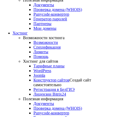
Полезная информация
Документы
Проверка домена (WHOIS)
Punycode-конвертер
Генератор паролей
Партнеры
Мои домены
Хостинг
Возможности хостинга
Возможности
Спецификация
Лимиты
Помощь
Хостинг для сайтов
Тарифные планы
WordPress
Joomla
Конструктор сайтов
Создай сайт
самостоятельно
Регистрация в БелГИЭ
Лицензии Bitrix24
Полезная информация
Документы
Проверка домена (WHOIS)
Punycode-конвертер