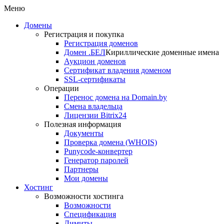
Меню
Домены
Регистрация и покупка
Регистрация доменов
Домен .БЕЛ
Кириллические доменные имена
Аукцион доменов
Сертификат владения доменом
SSL-сертификаты
Операции
Перенос домена на Domain.by
Смена владельца
Лицензии Bitrix24
Полезная информация
Документы
Проверка домена (WHOIS)
Punycode-конвертер
Генератор паролей
Партнеры
Мои домены
Хостинг
Возможности хостинга
Возможности
Спецификация
Лимиты