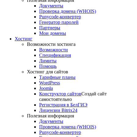
Полезная информация
Документы
Проверка домена (WHOIS)
Punycode-конвертер
Генератор паролей
Партнеры
Мои домены
Хостинг
Возможности хостинга
Возможности
Спецификация
Лимиты
Помощь
Хостинг для сайтов
Тарифные планы
WordPress
Joomla
Конструктор сайтов
Создай сайт
самостоятельно
Регистрация в БелГИЭ
Лицензии Bitrix24
Полезная информация
Документы
Проверка домена (WHOIS)
Punycode-конвертер