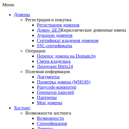
Меню
Домены
Регистрация и покупка
Регистрация доменов
Домен .БЕЛ
Кириллические доменные имена
Аукцион доменов
Сертификат владения доменом
SSL-сертификаты
Операции
Перенос домена на Domain.by
Смена владельца
Лицензии Bitrix24
Полезная информация
Документы
Проверка домена (WHOIS)
Punycode-конвертер
Генератор паролей
Партнеры
Мои домены
Хостинг
Возможности хостинга
Возможности
Спецификация
Лимиты