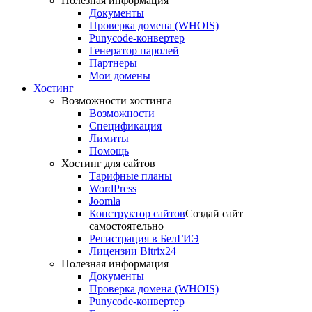
Полезная информация
Документы
Проверка домена (WHOIS)
Punycode-конвертер
Генератор паролей
Партнеры
Мои домены
Хостинг
Возможности хостинга
Возможности
Спецификация
Лимиты
Помощь
Хостинг для сайтов
Тарифные планы
WordPress
Joomla
Конструктор сайтов
Создай сайт
самостоятельно
Регистрация в БелГИЭ
Лицензии Bitrix24
Полезная информация
Документы
Проверка домена (WHOIS)
Punycode-конвертер