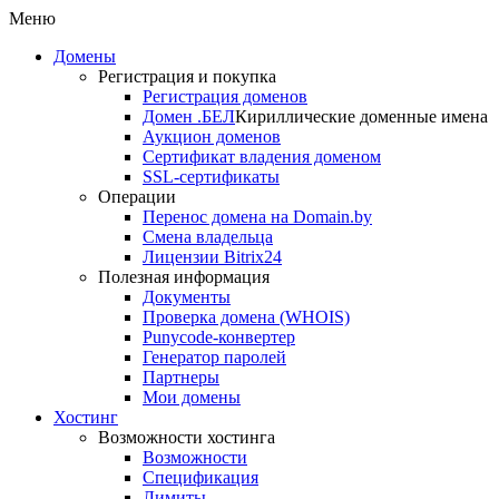
Меню
Домены
Регистрация и покупка
Регистрация доменов
Домен .БЕЛ
Кириллические доменные имена
Аукцион доменов
Сертификат владения доменом
SSL-сертификаты
Операции
Перенос домена на Domain.by
Смена владельца
Лицензии Bitrix24
Полезная информация
Документы
Проверка домена (WHOIS)
Punycode-конвертер
Генератор паролей
Партнеры
Мои домены
Хостинг
Возможности хостинга
Возможности
Спецификация
Лимиты