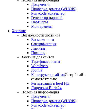
Полезная информация
Документы
Проверка домена (WHOIS)
Punycode-конвертер
Генератор паролей
Партнеры
Мои домены
Хостинг
Возможности хостинга
Возможности
Спецификация
Лимиты
Помощь
Хостинг для сайтов
Тарифные планы
WordPress
Joomla
Конструктор сайтов
Создай сайт
самостоятельно
Регистрация в БелГИЭ
Лицензии Bitrix24
Полезная информация
Документы
Проверка домена (WHOIS)
Punycode-конвертер