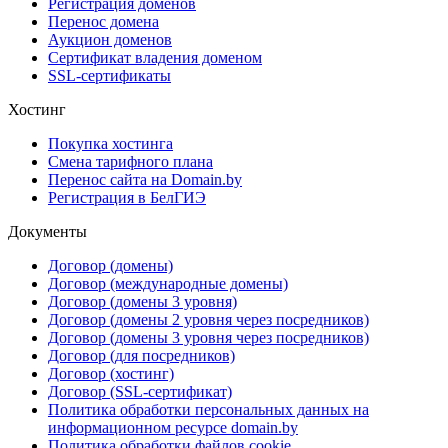
Регистрация доменов
Перенос домена
Аукцион доменов
Сертификат владения доменом
SSL-сертификаты
Хостинг
Покупка хостинга
Смена тарифного плана
Перенос сайта на Domain.by
Регистрация в БелГИЭ
Документы
Договор (домены)
Договор (международные домены)
Договор (домены 3 уровня)
Договор (домены 2 уровня через посредников)
Договор (домены 3 уровня через посредников)
Договор (для посредников)
Договор (хостинг)
Договор (SSL-сертификат)
Политика обработки персональных данных на
информационном ресурсе domain.by
Политика обработки файлов cookie