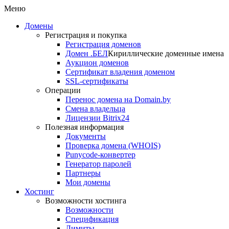
Меню
Домены
Регистрация и покупка
Регистрация доменов
Домен .БЕЛ
Кириллические доменные имена
Аукцион доменов
Сертификат владения доменом
SSL-сертификаты
Операции
Перенос домена на Domain.by
Смена владельца
Лицензии Bitrix24
Полезная информация
Документы
Проверка домена (WHOIS)
Punycode-конвертер
Генератор паролей
Партнеры
Мои домены
Хостинг
Возможности хостинга
Возможности
Спецификация
Лимиты