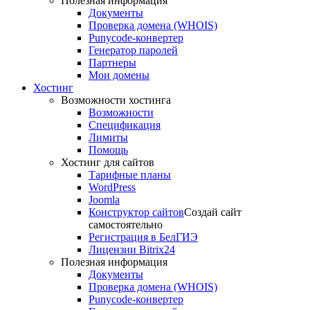
Полезная информация
Документы
Проверка домена (WHOIS)
Punycode-конвертер
Генератор паролей
Партнеры
Мои домены
Хостинг
Возможности хостинга
Возможности
Спецификация
Лимиты
Помощь
Хостинг для сайтов
Тарифные планы
WordPress
Joomla
Конструктор сайтов
Создай сайт
самостоятельно
Регистрация в БелГИЭ
Лицензии Bitrix24
Полезная информация
Документы
Проверка домена (WHOIS)
Punycode-конвертер