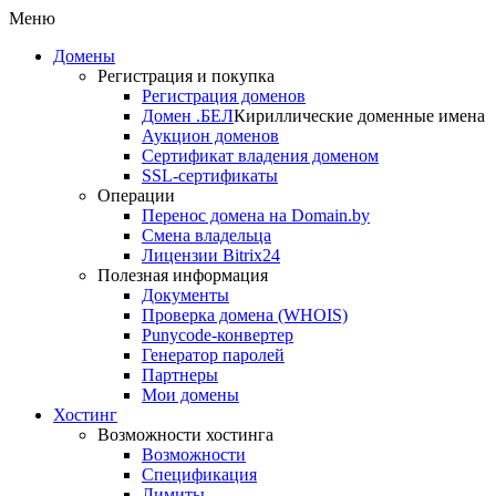
Меню
Домены
Регистрация и покупка
Регистрация доменов
Домен .БЕЛ
Кириллические доменные имена
Аукцион доменов
Сертификат владения доменом
SSL-сертификаты
Операции
Перенос домена на Domain.by
Смена владельца
Лицензии Bitrix24
Полезная информация
Документы
Проверка домена (WHOIS)
Punycode-конвертер
Генератор паролей
Партнеры
Мои домены
Хостинг
Возможности хостинга
Возможности
Спецификация
Лимиты