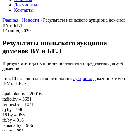
Документы
Контакты
Главная
›
Новости
›
Результаты июньского аукциона доменов
BY и БЕЛ
17 июня, 2020
Результаты июньского аукциона
доменов BY и БЕЛ
В результате торгов в июне победители определены для 209
доменов.
Топ-10 ставок благотворительного
аукциона
доменных имен
.BY и .БЕЛ:
opalubka.by – 20016
radio.by – 3681
fermer.by – 1041
dj.by – 996
18.by – 966
rb.by – 916
tamada.by – 906
sv.by – 601