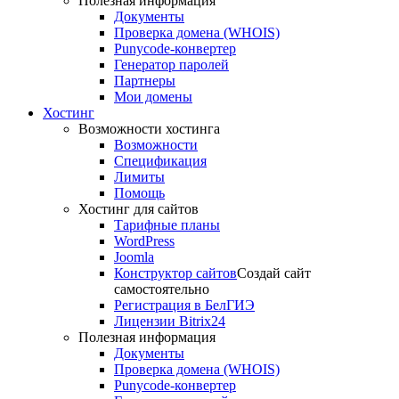
Полезная информация
Документы
Проверка домена (WHOIS)
Punycode-конвертер
Генератор паролей
Партнеры
Мои домены
Хостинг
Возможности хостинга
Возможности
Спецификация
Лимиты
Помощь
Хостинг для сайтов
Тарифные планы
WordPress
Joomla
Конструктор сайтов
Создай сайт
самостоятельно
Регистрация в БелГИЭ
Лицензии Bitrix24
Полезная информация
Документы
Проверка домена (WHOIS)
Punycode-конвертер