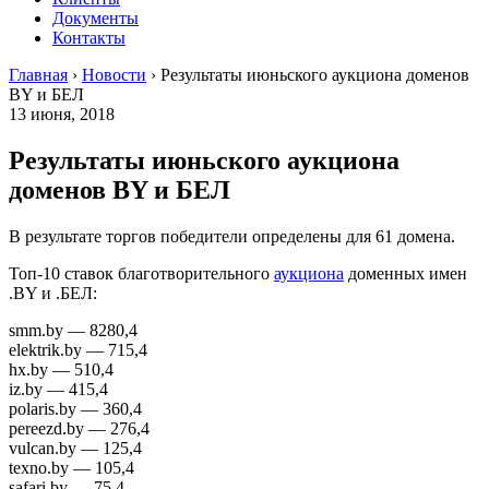
Документы
Контакты
Главная
›
Новости
›
Результаты июньского аукциона доменов
BY и БЕЛ
13 июня, 2018
Результаты июньского аукциона
доменов BY и БЕЛ
В результате торгов победители определены для 61 домена.
Топ-10 ставок благотворительного
аукциона
доменных имен
.BY и .БЕЛ:
smm.by — 8280,4
elektrik.by — 715,4
hx.by — 510,4
iz.by — 415,4
polaris.by — 360,4
pereezd.by — 276,4
vulcan.by — 125,4
texno.by — 105,4
safari.by — 75,4