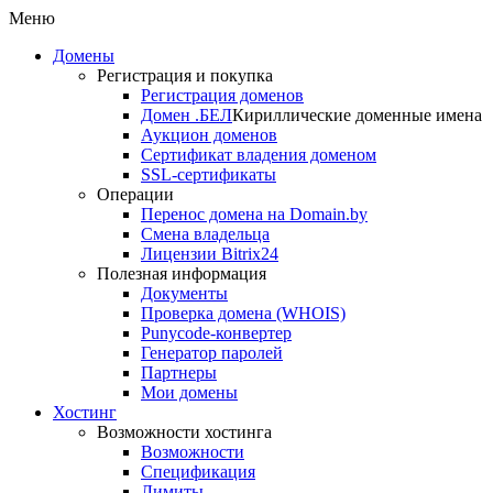
Меню
Домены
Регистрация и покупка
Регистрация доменов
Домен .БЕЛ
Кириллические доменные имена
Аукцион доменов
Сертификат владения доменом
SSL-сертификаты
Операции
Перенос домена на Domain.by
Смена владельца
Лицензии Bitrix24
Полезная информация
Документы
Проверка домена (WHOIS)
Punycode-конвертер
Генератор паролей
Партнеры
Мои домены
Хостинг
Возможности хостинга
Возможности
Спецификация
Лимиты