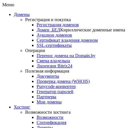
Меню
Домены
Регистрация и покупка
Регистрация доменов
Домен .БЕЛ
Кириллические доменные имена
Аукцион доменов
Сертификат владения доменом
SSL-сертификаты
Операции
Перенос домена на Domain.by
Смена владельца
Лицензии Bitrix24
Полезная информация
Документы
Проверка домена (WHOIS)
Punycode-конвертер
Генератор паролей
Партнеры
Мои домены
Хостинг
Возможности хостинга
Возможности
Спецификация
Лимиты