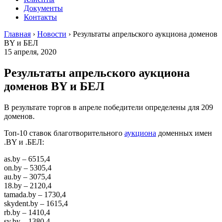
Документы
Контакты
Главная
›
Новости
›
Результаты апрельского аукциона доменов
BY и БЕЛ
15 апреля, 2020
Результаты апрельского аукциона
доменов BY и БЕЛ
В результате торгов в апреле победители определены для 209
доменов.
Топ-10 ставок благотворительного
аукциона
доменных имен
.BY и .БЕЛ:
as.by – 6515,4
on.by – 5305,4
au.by – 3075,4
18.by – 2120,4
tamada.by – 1730,4
skydent.by – 1615,4
rb.by – 1410,4
sv.by – 1380,4