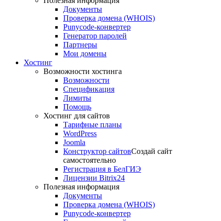
Полезная информация
Документы
Проверка домена (WHOIS)
Punycode-конвертер
Генератор паролей
Партнеры
Мои домены
Хостинг
Возможности хостинга
Возможности
Спецификация
Лимиты
Помощь
Хостинг для сайтов
Тарифные планы
WordPress
Joomla
Конструктор сайтов
Создай сайт
самостоятельно
Регистрация в БелГИЭ
Лицензии Bitrix24
Полезная информация
Документы
Проверка домена (WHOIS)
Punycode-конвертер