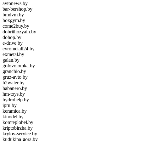
avtonews.by
bar-bershop.by
bmdvm.by
boxgym.by
come2buy.by
dobriihozyain.by
dohop.by
e-drive.by
evrometall24.by
exmetal.by
galan.by
golovolomka.by
granchio.by
gruz-avto.by
h2water.by
habanero.by
hm-toys.by
hydrohelp.by
ipru.by
keramica.by
kinodel.by
komteplobel.by
kriptobirzha.by
krylov-service.by
kudukina-gora.by