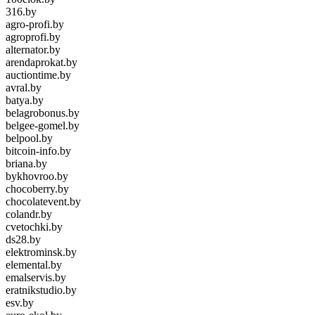
316.by
agro-profi.by
agroprofi.by
alternator.by
arendaprokat.by
auctiontime.by
avral.by
batya.by
belagrobonus.by
belgee-gomel.by
belpool.by
bitcoin-info.by
briana.by
bykhovroo.by
chocoberry.by
chocolatevent.by
colandr.by
cvetochki.by
ds28.by
elektrominsk.by
elemental.by
emalservis.by
eratnikstudio.by
esv.by