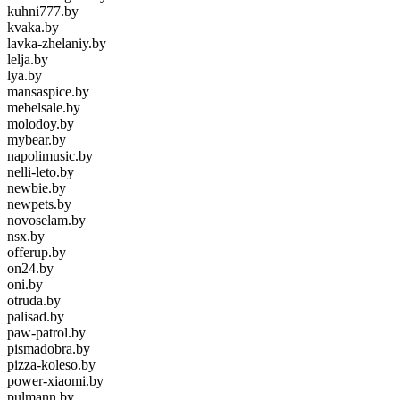
kuhni777.by
kvaka.by
lavka-zhelaniy.by
lelja.by
lya.by
mansaspice.by
mebelsale.by
molodoy.by
mybear.by
napolimusic.by
nelli-leto.by
newbie.by
newpets.by
novoselam.by
nsx.by
offerup.by
on24.by
oni.by
otruda.by
palisad.by
paw-patrol.by
pismadobra.by
pizza-koleso.by
power-xiaomi.by
pulmann.by