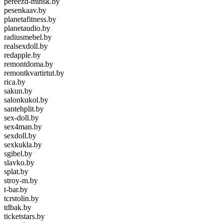
pereezd-minsk.by
pesenkaav.by
planetafitness.by
planetaudio.by
radiusmebel.by
realsexdoll.by
redapple.by
remontdoma.by
remontkvartirtut.by
rica.by
sakun.by
salonkukol.by
santehplit.by
sex-doll.by
sex4man.by
sexdoll.by
sexkukla.by
sgibel.by
slavko.by
splat.by
stroy-m.by
t-bar.by
tcrstolin.by
tdbak.by
ticketstars.by