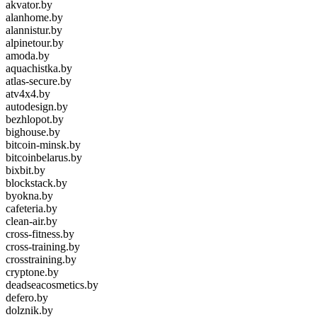
akvator.by
alanhome.by
alannistur.by
alpinetour.by
amoda.by
aquachistka.by
atlas-secure.by
atv4x4.by
autodesign.by
bezhlopot.by
bighouse.by
bitcoin-minsk.by
bitcoinbelarus.by
bixbit.by
blockstack.by
byokna.by
cafeteria.by
clean-air.by
cross-fitness.by
cross-training.by
crosstraining.by
cryptone.by
deadseacosmetics.by
defero.by
dolznik.by