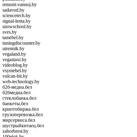
remont-vannoj.by
sadavod.by
sciencetech.by
signal-lenta.by
snowschool.by
sves.by
tamebel.by
tuningdiscounter.by
utrennik.by
vegaland.by
vegastaxi.by
videoblog.by
vsymebel.by
vulcan-bit.by
web-technology.by
б2б-медиа.бел
б2бмедиа.бел
стеклобанка.бел
банкеты.бел
криптобиржа.бел
грузоперевозка.бел
мирсервиса.бел
шустрыйкитаец.бел
zaborbrest.by
100elok.by