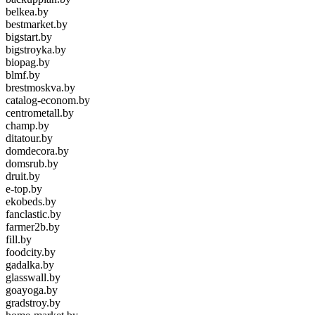
belkea.by
bestmarket.by
bigstart.by
bigstroyka.by
biopag.by
blmf.by
brestmoskva.by
catalog-econom.by
centrometall.by
champ.by
ditatour.by
domdecora.by
domsrub.by
druit.by
e-top.by
ekobeds.by
fanclastic.by
farmer2b.by
fill.by
foodcity.by
gadalka.by
glasswall.by
goayoga.by
gradstroy.by