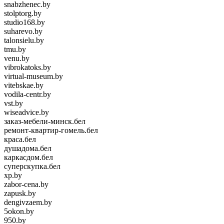
snabzhenec.by
stolptorg.by
studio168.by
suharevo.by
talonsielu.by
tmu.by
venu.by
vibrokatoks.by
virtual-museum.by
vitebskae.by
vodila-centr.by
vst.by
wiseadvice.by
заказ-мебели-минск.бел
ремонт-квартир-гомель.бел
краса.бел
душадома.бел
каркасдом.бел
суперскупка.бел
xp.by
zabor-cena.by
zapusk.by
dengivzaem.by
5okon.by
950.by