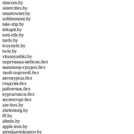
simcom.by
sistercities.by
smartowner.by
softitremont.by
take-trip.by
tirkupit.by
torti-elle.by
turdv.by
tvoystyle.by
twin.by
vkusnyashki.by
перетяжка-мебели.бел
маникюр-гродно.бел
твой-портной.бел
автокурсы.бел
геадэзія.бел
райончик.бел
курсытакси.бел
желенторг.бел
zae-box.by
zhelentorg.by
8f.by
altmix.by
apple-iron.by
arendaavtokranov.by