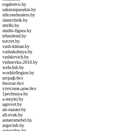
rogdestvo.by
sakuraspasalon.by
siliconeheaters.by
slanechnik.by
strelki.by
studio-figura.by
tehnolend.by
torcret.by
vash-klimat.by
vashakuhnya.by
vashkevich.by
vishnevka-2010.by
webclub.by
worldoflegion.by
штраф.бел
биопаг.бел
утеплим-дом.бел
1pechnaya.by
a-moyki.by
agrovet.by
air-master.by
all-evak.by
antaresmebel.by
argoclub.by
avtovideo.by