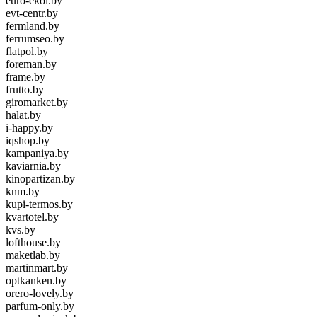
euro-ekol.by
evt-centr.by
fermland.by
ferrumseo.by
flatpol.by
foreman.by
frame.by
frutto.by
giromarket.by
halat.by
i-happy.by
iqshop.by
kampaniya.by
kaviarnia.by
kinopartizan.by
knm.by
kupi-termos.by
kvartotel.by
kvs.by
lofthouse.by
maketlab.by
martinmart.by
optkanken.by
orero-lovely.by
parfum-only.by