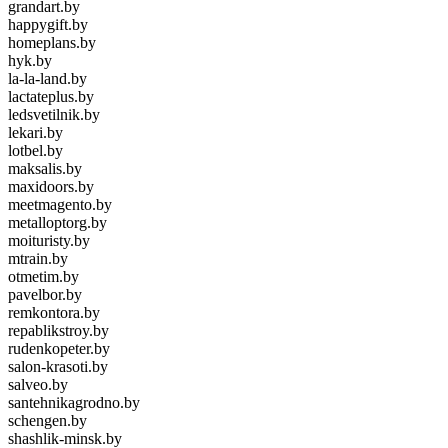
grandart.by
happygift.by
homeplans.by
hyk.by
la-la-land.by
lactateplus.by
ledsvetilnik.by
lekari.by
lotbel.by
maksalis.by
maxidoors.by
meetmagento.by
metalloptorg.by
moituristy.by
mtrain.by
otmetim.by
pavelbor.by
remkontora.by
repablikstroy.by
rudenkopeter.by
salon-krasoti.by
salveo.by
santehnikagrodno.by
schengen.by
shashlik-minsk.by