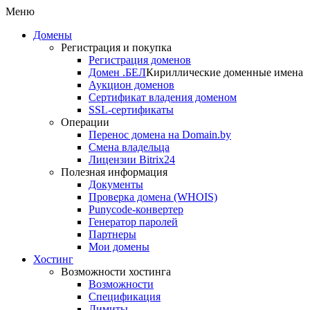
Меню
Домены
Регистрация и покупка
Регистрация доменов
Домен .БЕЛ
Кириллические доменные имена
Аукцион доменов
Сертификат владения доменом
SSL-сертификаты
Операции
Перенос домена на Domain.by
Смена владельца
Лицензии Bitrix24
Полезная информация
Документы
Проверка домена (WHOIS)
Punycode-конвертер
Генератор паролей
Партнеры
Мои домены
Хостинг
Возможности хостинга
Возможности
Спецификация
Лимиты