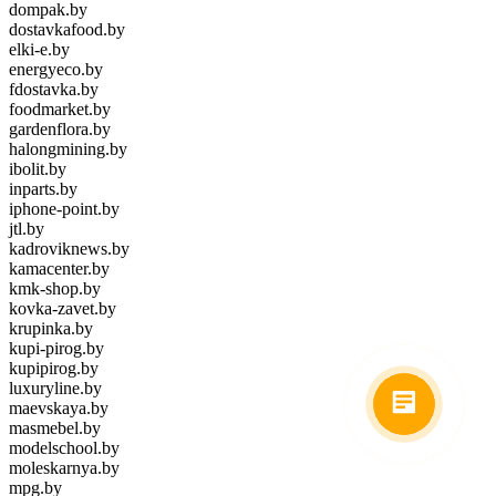
dompak.by
dostavkafood.by
elki-e.by
energyeco.by
fdostavka.by
foodmarket.by
gardenflora.by
halongmining.by
ibolit.by
inparts.by
iphone-point.by
jtl.by
kadroviknews.by
kamacenter.by
kmk-shop.by
kovka-zavet.by
krupinka.by
kupi-pirog.by
kupipirog.by
luxuryline.by
maevskaya.by
masmebel.by
modelschool.by
moleskarnya.by
mpg.by