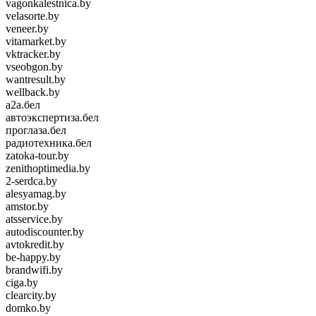
vagonkalestnica.by
velasorte.by
veneer.by
vitamarket.by
vktracker.by
vseobgon.by
wantresult.by
wellback.by
а2а.бел
автоэкспертиза.бел
проглаза.бел
радиотехника.бел
zatoka-tour.by
zenithoptimedia.by
2-serdca.by
alesyamag.by
amstor.by
atsservice.by
autodiscounter.by
avtokredit.by
be-happy.by
brandwifi.by
ciga.by
clearcity.by
domko.by