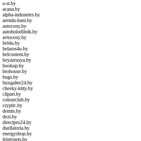
a-st.by
acana.by
alpha-industries.by
arenda-bani.by
autoceny.by
autoholodilnik.by
avtoceny.by
bel4u.by
belarus4u.by
belcontent.by
beyazrusya.by
bookup.by
brohouse.by
bugs.by
buxgalter24.by
cheeky-kitty.by
clipart.by
colourclub.by
cryptic.by
demin.by
dezi.by
directpro24.by
duellatoria.by
energyshop.by
feistypets.by