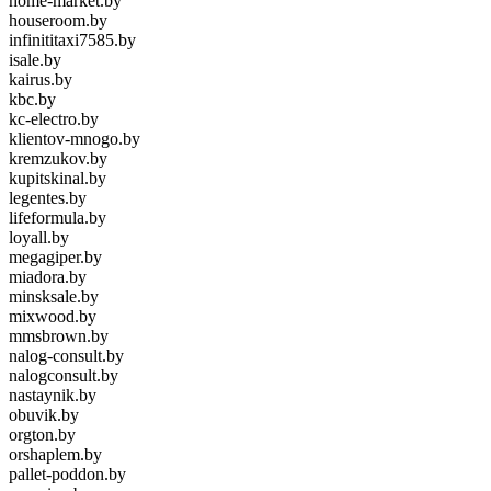
home-market.by
houseroom.by
infinititaxi7585.by
isale.by
kairus.by
kbc.by
kc-electro.by
klientov-mnogo.by
kremzukov.by
kupitskinal.by
legentes.by
lifeformula.by
loyall.by
megagiper.by
miadora.by
minsksale.by
mixwood.by
mmsbrown.by
nalog-consult.by
nalogconsult.by
nastaynik.by
obuvik.by
orgton.by
orshaplem.by
pallet-poddon.by