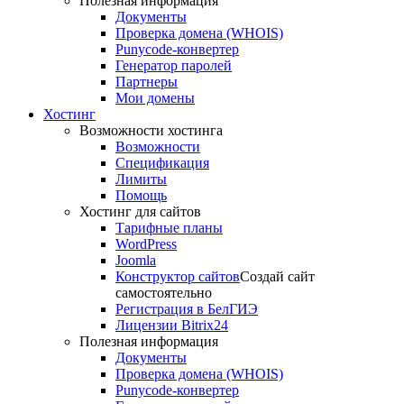
Полезная информация
Документы
Проверка домена (WHOIS)
Punycode-конвертер
Генератор паролей
Партнеры
Мои домены
Хостинг
Возможности хостинга
Возможности
Спецификация
Лимиты
Помощь
Хостинг для сайтов
Тарифные планы
WordPress
Joomla
Конструктор сайтов
Создай сайт
самостоятельно
Регистрация в БелГИЭ
Лицензии Bitrix24
Полезная информация
Документы
Проверка домена (WHOIS)
Punycode-конвертер