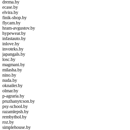
drema.by
ecase.by
elvira.by
finik-shop.by
flycam.by
hram-avgustov.by
hypewear.by
infastauto.by
inlove.by
invoteks.by
japangals.by
losc.by
magmani.by
milasha.by
nino.by
nuda.by
oknailer.by
olmar.by
p-agraria.by
pruzhanytcson.by
psy-school.by
razamlepsh.by
rembythol.by
roz.by
simplehouse.by