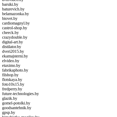
barsiki.by
baturevich.by
belamazonka.by
biovet.by
cardiomagnyl.by
castrol-shop.by
cheeck.by
crazydouble.by
digital-art.by
distilator.by
dveri2015.by
ekamajsterni.by
elvideo.by
etaximo.by
fabrikaphoto.by
filshop.by
flotskaya.by
foto10x15.by
fredperry.by
future-technologies.by
glazik.by
gomel-potolki.by
goodsantehnik.by
gpsp.by