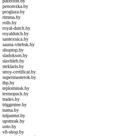
paravion.by
penorezka.by
proglaza.by
rimma.by
rolls.by
royal-dutch.by
royaldutch.by
santexnica.by
sauna-vitebsk.by
shoptop.by
sladokson.by
slavhleb.by
steklaris.by
stroy-certificat.by
supermasterok.by
tbp.by
teplominsk.by
termopack.by
trades.by
triggmine.by
tsatsa.by
tulpantut.by
upstreak.by
usto.by
v8-shop.by