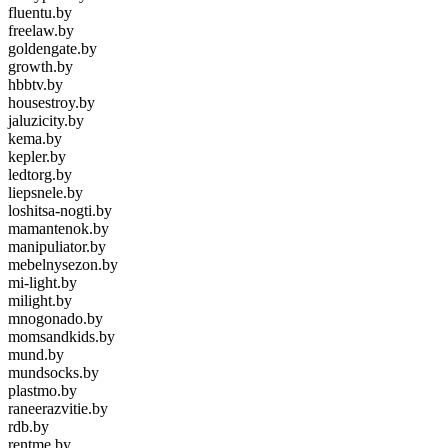
fluentu.by
freelaw.by
goldengate.by
growth.by
hbbtv.by
housestroy.by
jaluzicity.by
kema.by
kepler.by
ledtorg.by
liepsnele.by
loshitsa-nogti.by
mamantenok.by
manipuliator.by
mebelnysezon.by
mi-light.by
milight.by
mnogonado.by
momsandkids.by
mund.by
mundsocks.by
plastmo.by
raneerazvitie.by
rdb.by
rentme.by