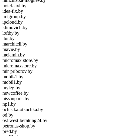
himchistka-mogilev.by
hotel-taxi.by
idea-fix.by
imtgroup.by
ipcloud.by
klimovich.by
loftby.by
ltur.by
marchiteli.by
mavie.by
melamin.by
micromax-store.by
micromaxstore.by
mir-priborov.by
mobil-1.by
mobil1.by
myleg.by
newcoffee.by
nissanparts.by
np1.by
ochistka-otkachka.by
od.by
ost-west-beratung24.by
petronas-shop.by
pred.by