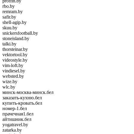
proffin.by
rbo.by
remram.by
safir.by
shell-agip.by
skuu.by
snickersfootball.by
stoneisland.by
talki.by
thorsteinar.by
vektortool.by
videostyle.by
vim-loft.by
vindiesel.by
websted.by
wize.by
wlc.by
минск-москва-минск.бел
заказать-кухню.бел
купить-кровать.бел
номер-1.бел
прачечная1.бел
айтишник.бел
yogatravel.by
zatarka.by