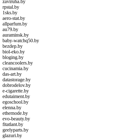
zaviruha.by
rpstal.by
1sks.by
aero-stat.by
allparfum.by
au79.by
auraminsk.by
baby-watchq50.by
bezdep.by
biol-eko.by
bloging.by
cleancoolers.by
cucinamia.by
das-art.by
datastorage.by
dobrodelov.by
e-cigarette.by
edutaiment.by
egoschool.by
elenna.by
ethernode.by
evo-beauty.by
fitatlant.by
geelyparts.by
glazuri.by