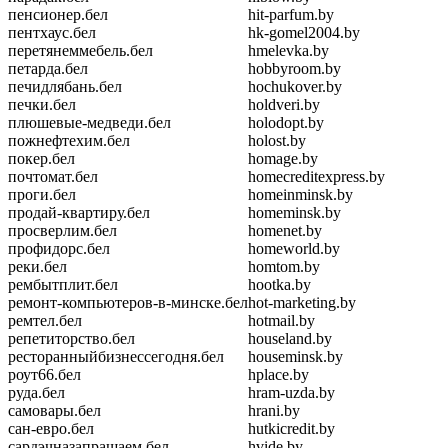
пенсионер.бел
hit-parfum.by
пентхаус.бел
hk-gomel2004.by
перетянеммебель.бел
hmelevka.by
петарда.бел
hobbyroom.by
печидлябань.бел
hochukover.by
печки.бел
holdveri.by
плюшевые-медведи.бел
holodopt.by
пожнефтехим.бел
holost.by
покер.бел
homage.by
почтомат.бел
homecreditexpress.by
проги.бел
homeinminsk.by
продай-квартиру.бел
homeminsk.by
просверлим.бел
homenet.by
профидорс.бел
homeworld.by
реки.бел
homtom.by
рембытплит.бел
hootka.by
ремонт-компьютеров-в-минске.бел
hot-marketing.by
ремтел.бел
hotmail.by
репетиторство.бел
houseland.by
ресторанныйбизнессегодня.бел
houseminsk.by
роут66.бел
hplace.by
руда.бел
hram-uzda.by
самовары.бел
hrani.by
сан-евро.бел
hutkicredit.by
сардэчназапрашаем.бел
hvide.by