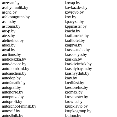
arzesan.by
kovap.by
asahydraulik.by
kovkazdes.by
ascltd.by
kovrovo.by
ashkomgrupp.by
kox.by
ashto.by
kpacyxa.by
astromir.by
kppmaster.by
ate-p.by
kracht.by
ate-s.by
kraft-mebel.by
atelieshtor.by
krafttofel.by
atool.by
krapiva.by
atyal.by
krasa-studio.by
auctions.by
kraskadyo.by
audiokazka.by
kraskin.by
auto-device.by
kraskivitebsk.by
auto-lombard.by
krasniybayan.by
autoauction.by
krasnyydub.by
autodop.by
kray.by
autofanatik.by
kredifast.by
autograf.by
kreslorelax.by
autohorse.by
kromax.by
autopravo.by
krovmaster.by
autoprofi.by
krowlia.by
autoschool-minsk.by
krupkiavto.by
autoself.by
krupkogroup.by
autosilnik.by
ks-tour.by