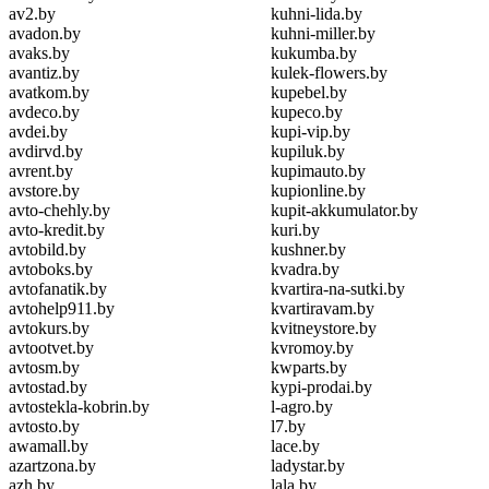
av2.by
kuhni-lida.by
avadon.by
kuhni-miller.by
avaks.by
kukumba.by
avantiz.by
kulek-flowers.by
avatkom.by
kupebel.by
avdeco.by
kupeco.by
avdei.by
kupi-vip.by
avdirvd.by
kupiluk.by
avrent.by
kupimauto.by
avstore.by
kupionline.by
avto-chehly.by
kupit-akkumulator.by
avto-kredit.by
kuri.by
avtobild.by
kushner.by
avtoboks.by
kvadra.by
avtofanatik.by
kvartira-na-sutki.by
avtohelp911.by
kvartiravam.by
avtokurs.by
kvitneystore.by
avtootvet.by
kvromoy.by
avtosm.by
kwparts.by
avtostad.by
kypi-prodai.by
avtostekla-kobrin.by
l-agro.by
avtosto.by
l7.by
awamall.by
lace.by
azartzona.by
ladystar.by
azh.by
lala.by