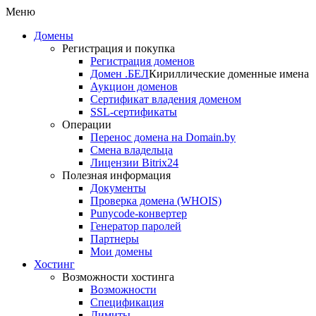
Меню
Домены
Регистрация и покупка
Регистрация доменов
Домен .БЕЛ
Кириллические доменные имена
Аукцион доменов
Сертификат владения доменом
SSL-сертификаты
Операции
Перенос домена на Domain.by
Смена владельца
Лицензии Bitrix24
Полезная информация
Документы
Проверка домена (WHOIS)
Punycode-конвертер
Генератор паролей
Партнеры
Мои домены
Хостинг
Возможности хостинга
Возможности
Спецификация
Лимиты