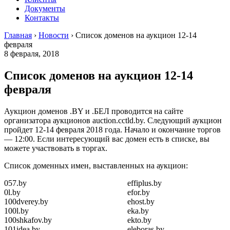
Документы
Контакты
Главная
›
Новости
›
Список доменов на аукцион 12-14
февраля
8 февраля, 2018
Список доменов на аукцион 12-14
февраля
Аукцион доменов .BY и .БЕЛ проводится на сайте
организатора аукционов auction.cctld.by. Следующий аукцион
пройдет 12-14 февраля 2018 года. Начало и окончание торгов
— 12:00. Если интересующий вас домен есть в списке, вы
можете участвовать в торгах.
Список доменных имен, выставленных на аукцион:
057.by
effiplus.by
0l.by
efor.by
100dverey.by
ehost.by
100l.by
eka.by
100shkafov.by
ekto.by
101idea.by
eleboras.by