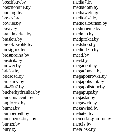
boschbuy.by
media7.by
boschonline.by
mediadom.by
bouling.by
mediaweb.by
bovas.by
medicalsd.by
bowler.by
medicaltourism.by
boys.by
medmnenie.by
brandmarket.by
medolla.by
braslets.by
medprokat.by
brelok-krolik.by
medshop.by
brestgruz.by
medturizm.by
brestproing.by
meed.by
brestrik.by
meet.by
brewer.by
megadent.by
bricks.by
megaobmen.by
bricscad.by
megapolirovka.by
brusdrev.by
megapolis-int.by
bti-2007.by
megapolistour.by
bucherhydraulics.by
megapups.by
buderus-centr.by
megastar.by
bugforest.by
megaweb.by
bumer.by
megawind.by
bumperball.by
mehatel.by
bunchems-toys.by
memorial-grodno.by
burner.by
merely.by
bury.by
meta-bsk.by