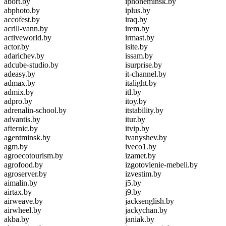
abort.by
iphoneminsk.by
abphoto.by
iplus.by
accofest.by
iraq.by
acrill-vann.by
irem.by
activeworld.by
irmast.by
actor.by
isite.by
adarichev.by
issam.by
adcube-studio.by
isurprise.by
adeasy.by
it-channel.by
admax.by
italight.by
admix.by
itl.by
adpro.by
itoy.by
adrenalin-school.by
itstability.by
advantis.by
itur.by
afternic.by
itvip.by
agentminsk.by
ivanyshev.by
agm.by
iveco1.by
agroecotourism.by
izamet.by
agrofood.by
izgotovlenie-mebeli.by
agroserver.by
izvestim.by
aimalin.by
j5.by
airtax.by
j9.by
airweave.by
jacksenglish.by
airwheel.by
jackychan.by
akba.by
janiak.by