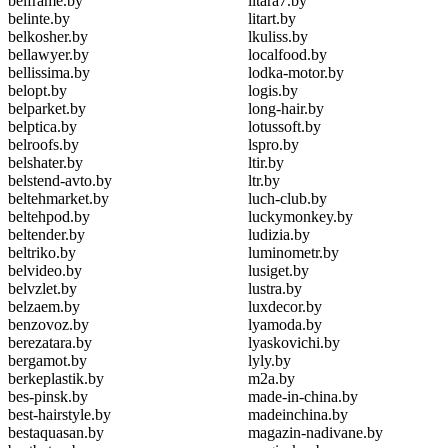
belframe.by
litara7.by
belinte.by
litart.by
belkosher.by
lkuliss.by
bellawyer.by
localfood.by
bellissima.by
lodka-motor.by
belopt.by
logis.by
belparket.by
long-hair.by
belptica.by
lotussoft.by
belroofs.by
lspro.by
belshater.by
ltir.by
belstend-avto.by
ltr.by
beltehmarket.by
luch-club.by
beltehpod.by
luckymonkey.by
beltender.by
ludizia.by
beltriko.by
luminometr.by
belvideo.by
lusiget.by
belvzlet.by
lustra.by
belzaem.by
luxdecor.by
benzovoz.by
lyamoda.by
berezatara.by
lyaskovichi.by
bergamot.by
lyly.by
berkeplastik.by
m2a.by
bes-pinsk.by
made-in-china.by
best-hairstyle.by
madeinchina.by
bestaquasan.by
magazin-nadivane.by