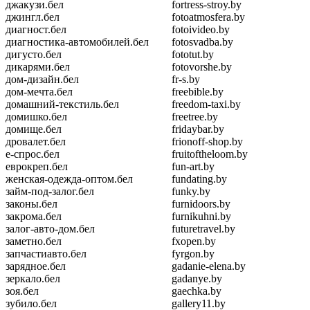
джакузи.бел
fortress-stroy.by
джингл.бел
fotoatmosfera.by
диагност.бел
fotoivideo.by
диагностика-автомобилей.бел
fotosvadba.by
дигусто.бел
fototut.by
дикарями.бел
fotovorshe.by
дом-дизайн.бел
fr-s.by
дом-мечта.бел
freebible.by
домашний-текстиль.бел
freedom-taxi.by
домишко.бел
freetree.by
домище.бел
fridaybar.by
дровалет.бел
frionoff-shop.by
е-спрос.бел
fruitoftheloom.by
еврокреп.бел
fun-art.by
женская-одежда-оптом.бел
fundating.by
займ-под-залог.бел
funky.by
законы.бел
furnidoors.by
закрома.бел
furnikuhni.by
залог-авто-дом.бел
futuretravel.by
заметно.бел
fxopen.by
запчастиавто.бел
fyrgon.by
зарядное.бел
gadanie-elena.by
зеркало.бел
gadanye.by
зоя.бел
gaechka.by
зубило.бел
gallery11.by