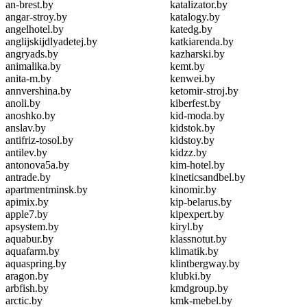
an-brest.by
katalizator.by
angar-stroy.by
katalogy.by
angelhotel.by
katedg.by
anglijskijdlyadetej.by
katkiarenda.by
angryads.by
kazharski.by
animalika.by
kemt.by
anita-m.by
kenwei.by
annvershina.by
ketomir-stroj.by
anoli.by
kiberfest.by
anoshko.by
kid-moda.by
anslav.by
kidstok.by
antifriz-tosol.by
kidstoy.by
antilev.by
kidzz.by
antonova5a.by
kim-hotel.by
antrade.by
kineticsandbel.by
apartmentminsk.by
kinomir.by
apimix.by
kip-belarus.by
apple7.by
kipexpert.by
apsystem.by
kiryl.by
aquabur.by
klassnotut.by
aquafarm.by
klimatik.by
aquaspring.by
klintbergway.by
aragon.by
klubki.by
arbfish.by
kmdgroup.by
arctic.by
kmk-mebel.by