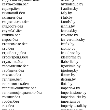
свята-сонца.бел
hydroleduc.by
седлер.бел
i-autism.by
скиналий.бел
i-fly.by
скиналь.бел
i-lab.by
сладкий-сон.бел
i-tools.by
сладость.бел
iannis.by
служба1.бел
icartaxi.by
спичка.бел
ice-auto.by
спрос.бел
ice-veronika.by
стовгомеле.бел
icefix.by
стр.бел
icomp.by
стройленд.бел
icondress.by
стройтрейд.бел
ideaforma.by
стульчик.бел
ifaberlic.by
твоемнение.бел
igorzimin.by
твойдень.бел
igrotorg.by
тексако.бел
ikeam.by
теплеко.бел
ilefsan.by
тепломинск.бел
ilota.by
тёплый-плинтус.бел
imperia-s.by
теплэкоофициально.бел
imperialstone.by
тонинг.бел
imperionurist.by
торбы.бел
imperium.by
тэк.бел
imperiya-stali.by