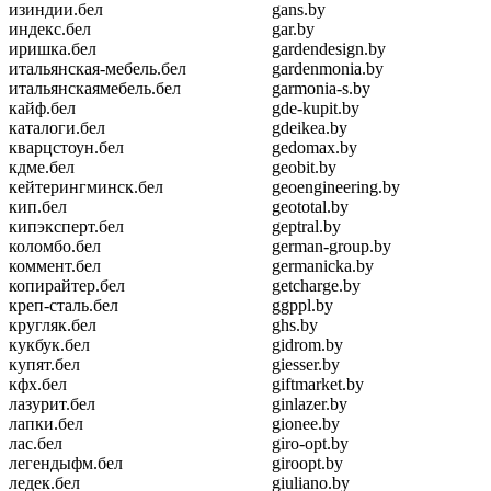
изиндии.бел
gans.by
индекс.бел
gar.by
иришка.бел
gardendesign.by
итальянская-мебель.бел
gardenmonia.by
итальянскаямебель.бел
garmonia-s.by
кайф.бел
gde-kupit.by
каталоги.бел
gdeikea.by
кварцстоун.бел
gedomax.by
кдме.бел
geobit.by
кейтерингминск.бел
geoengineering.by
кип.бел
geototal.by
кипэксперт.бел
geptral.by
коломбо.бел
german-group.by
коммент.бел
germanicka.by
копирайтер.бел
getcharge.by
креп-сталь.бел
ggppl.by
кругляк.бел
ghs.by
кукбук.бел
gidrom.by
купят.бел
giesser.by
кфх.бел
giftmarket.by
лазурит.бел
ginlazer.by
лапки.бел
gionee.by
лас.бел
giro-opt.by
легендыфм.бел
giroopt.by
ледек.бел
giuliano.by