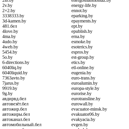
2lb.by
energosnabmontaz.by
2v.by
energy-life.by
2×2.by
ennot.by
3338333.by
eparking.by
3d-kamen.by
epayments.by
481.бел
ept.by
4love.by
epublish.by
4ma.by
erna.by
4udo.by
esmoke.by
4web.by
esoterics.by
5454.by
espros.by
5o.by
est-group.by
6-directions.by
etics.by
6040liq.by
etl-online.by
6040liquid.by
eugenia.by
7363avto.by
euro-trans.by
7jarus.by
euroalumin.by
9919.by
europa-style.by
9g.by
eurorise.by
авдирвд.бел
eurotransline.by
автовезёт.бел
eurowall.by
автожир.бел
evacuator-minsk.by
автожиры.бел
evakuator06.by
автоканал.бел
evakyacia.by
автомобильный.бел
evgen.by