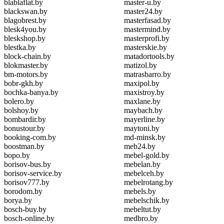
blablaflat.by
master-u.by
blackswan.by
master24.by
blagobrest.by
masterfasad.by
blesk4you.by
mastermind.by
bleskshop.by
masterprofi.by
blestka.by
masterskie.by
block-chain.by
matadortools.by
blokmaster.by
matizol.by
bm-motors.by
matrasbarro.by
bobr-gkh.by
maxipol.by
bochka-banya.by
maxistroy.by
bolero.by
maxlane.by
bolshoy.by
maybach.by
bombardir.by
mayerline.by
bonustour.by
maytoni.by
booking-com.by
md-minsk.by
boostman.by
meb24.by
bopo.by
mebel-gold.by
borisov-bus.by
mebelan.by
borisov-service.by
mebelceh.by
borisov777.by
mebelrotang.by
borodom.by
mebels.by
borya.by
mebelschik.by
bosch-buy.by
mebeltut.by
bosch-online.by
medbro.by