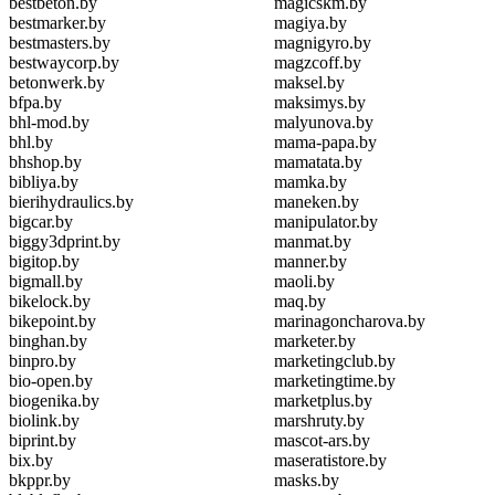
bestbeton.by
magicskm.by
bestmarker.by
magiya.by
bestmasters.by
magnigyro.by
bestwaycorp.by
magzcoff.by
betonwerk.by
maksel.by
bfpa.by
maksimys.by
bhl-mod.by
malyunova.by
bhl.by
mama-papa.by
bhshop.by
mamatata.by
bibliya.by
mamka.by
bierihydraulics.by
maneken.by
bigcar.by
manipulator.by
biggy3dprint.by
manmat.by
bigitop.by
manner.by
bigmall.by
maoli.by
bikelock.by
maq.by
bikepoint.by
marinagoncharova.by
binghan.by
marketer.by
binpro.by
marketingclub.by
bio-open.by
marketingtime.by
biogenika.by
marketplus.by
biolink.by
marshruty.by
biprint.by
mascot-ars.by
bix.by
maseratistore.by
bkppr.by
masks.by