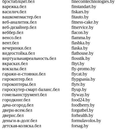
брэстаблцмт.бел
finecomtechnologies.by
варежка.бел
finstandart.by
василич.бел
fiskars.by
вашкомпмастер.бел
fitauto.by
веб-аналитик.бел
fitness-cake.by
веб-дизайнер.бел
fitservice.by
веббер.бел
flacon.by
венсо.бел
flamma.by
вент.бел
flashka.by
вечеринки.бел
flaska.by
видеостойка.бел
flathouse.by
виртуальнаяреальность.бел
flosstik.by
вкрасках.бел
fltyt.by
вокзалы.бел
fly-promo.by
гаражи-и-стоянки.бел
flycat.by
гирокоптер.бел
flypgsasia.by
гирокоптеры.бел
flytv.by
гироскутер-смарт-баланс.бел
flyup.by
гомельинструмент.бел
flyway.by
городкниг.бел
food24.by
дача-огород.бел
foodberry.by
двери-всем.бел
forgutbel.by
дверис.бел
forhealth.by
деньги-в-долг.бел
formulavolos.by
детская-коляска.бел
forsag.by