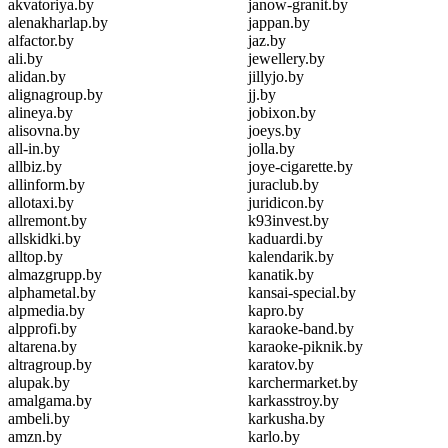
akvatoriya.by
janow-granit.by
alenakharlap.by
jappan.by
alfactor.by
jaz.by
ali.by
jewellery.by
alidan.by
jillyjo.by
alignagroup.by
jj.by
alineya.by
jobixon.by
alisovna.by
joeys.by
all-in.by
jolla.by
allbiz.by
joye-cigarette.by
allinform.by
juraclub.by
allotaxi.by
juridicon.by
allremont.by
k93invest.by
allskidki.by
kaduardi.by
alltop.by
kalendarik.by
almazgrupp.by
kanatik.by
alphametal.by
kansai-special.by
alpmedia.by
kapro.by
alpprofi.by
karaoke-band.by
altarena.by
karaoke-piknik.by
altragroup.by
karatov.by
alupak.by
karchermarket.by
amalgama.by
karkasstroy.by
ambeli.by
karkusha.by
amzn.by
karlo.by