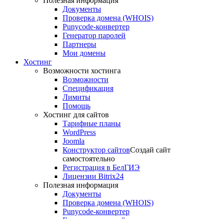
Полезная информация
Документы
Проверка домена (WHOIS)
Punycode-конвертер
Генератор паролей
Партнеры
Мои домены
Хостинг
Возможности хостинга
Возможности
Спецификация
Лимиты
Помощь
Хостинг для сайтов
Тарифные планы
WordPress
Joomla
Конструктор сайтов
Создай сайт
самостоятельно
Регистрация в БелГИЭ
Лицензии Bitrix24
Полезная информация
Документы
Проверка домена (WHOIS)
Punycode-конвертер