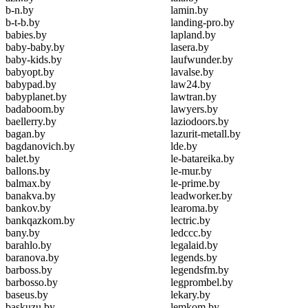
b-n.by
lamin.by
b-t-b.by
landing-pro.by
babies.by
lapland.by
baby-baby.by
lasera.by
baby-kids.by
laufwunder.by
babyopt.by
lavalse.by
babypad.by
law24.by
babyplanet.by
lawtran.by
badaboom.by
lawyers.by
baellerry.by
laziodoors.by
bagan.by
lazurit-metall.by
bagdanovich.by
lde.by
balet.by
le-batareika.by
ballons.by
le-mur.by
balmax.by
le-prime.by
banakva.by
leadworker.by
bankov.by
learoma.by
bankqazkom.by
lectric.by
bany.by
ledccc.by
barahlo.by
legalaid.by
baranova.by
legends.by
barboss.by
legendsfm.by
barbosso.by
legprombel.by
baseus.by
lekary.by
baskuzu.by
lemkom.by