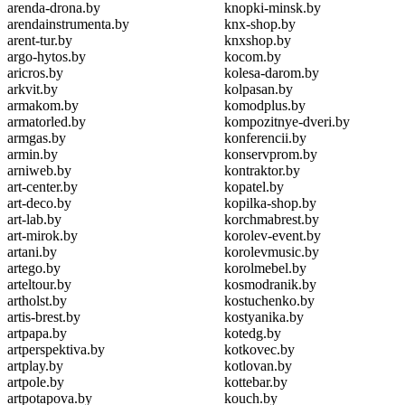
arenda-drona.by
knopki-minsk.by
arendainstrumenta.by
knx-shop.by
arent-tur.by
knxshop.by
argo-hytos.by
kocom.by
aricros.by
kolesa-darom.by
arkvit.by
kolpasan.by
armakom.by
komodplus.by
armatorled.by
kompozitnye-dveri.by
armgas.by
konferencii.by
armin.by
konservprom.by
arniweb.by
kontraktor.by
art-center.by
kopatel.by
art-deco.by
kopilka-shop.by
art-lab.by
korchmabrest.by
art-mirok.by
korolev-event.by
artani.by
korolevmusic.by
artego.by
korolmebel.by
arteltour.by
kosmodranik.by
artholst.by
kostuchenko.by
artis-brest.by
kostyanika.by
artpapa.by
kotedg.by
artperspektiva.by
kotkovec.by
artplay.by
kotlovan.by
artpole.by
kottebar.by
artpotapova.by
kouch.by