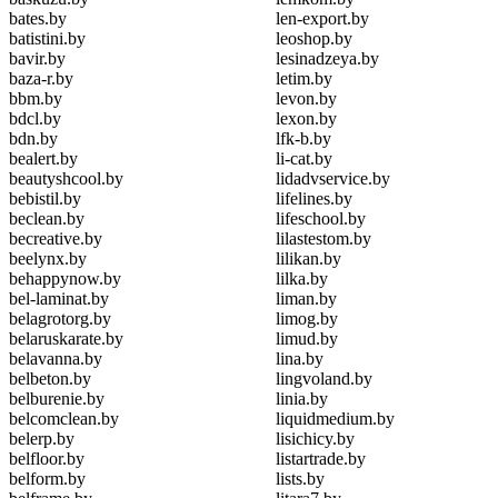
bates.by
len-export.by
batistini.by
leoshop.by
bavir.by
lesinadzeya.by
baza-r.by
letim.by
bbm.by
levon.by
bdcl.by
lexon.by
bdn.by
lfk-b.by
bealert.by
li-cat.by
beautyshcool.by
lidadvservice.by
bebistil.by
lifelines.by
beclean.by
lifeschool.by
becreative.by
lilastestom.by
beelynx.by
lilikan.by
behappynow.by
lilka.by
bel-laminat.by
liman.by
belagrotorg.by
limog.by
belaruskarate.by
limud.by
belavanna.by
lina.by
belbeton.by
lingvoland.by
belburenie.by
linia.by
belcomclean.by
liquidmedium.by
belerp.by
lisichicy.by
belfloor.by
listartrade.by
belform.by
lists.by