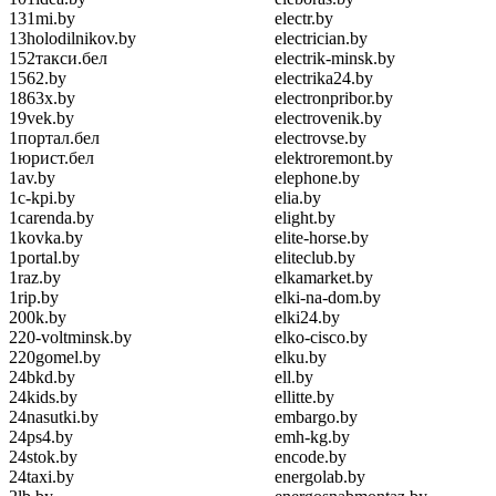
131mi.by
electr.by
13holodilnikov.by
electrician.by
152такси.бел
electrik-minsk.by
1562.by
electrika24.by
1863x.by
electronpribor.by
19vek.by
electrovenik.by
1портал.бел
electrovse.by
1юрист.бел
elektroremont.by
1av.by
elephone.by
1c-kpi.by
elia.by
1carenda.by
elight.by
1kovka.by
elite-horse.by
1portal.by
eliteclub.by
1raz.by
elkamarket.by
1rip.by
elki-na-dom.by
200k.by
elki24.by
220-voltminsk.by
elko-cisco.by
220gomel.by
elku.by
24bkd.by
ell.by
24kids.by
ellitte.by
24nasutki.by
embargo.by
24ps4.by
emh-kg.by
24stok.by
encode.by
24taxi.by
energolab.by