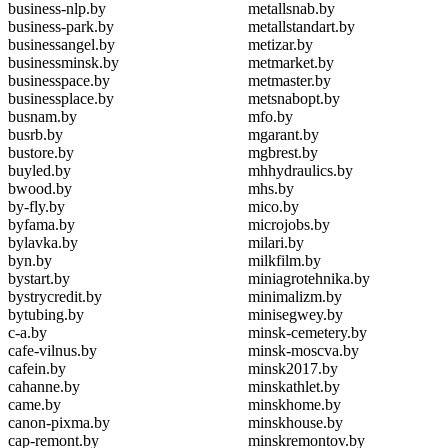
business-nlp.by
metallsnab.by
business-park.by
metallstandart.by
businessangel.by
metizar.by
businessminsk.by
metmarket.by
businesspace.by
metmaster.by
businessplace.by
metsnabopt.by
busnam.by
mfo.by
busrb.by
mgarant.by
bustore.by
mgbrest.by
buyled.by
mhhydraulics.by
bwood.by
mhs.by
by-fly.by
mico.by
byfama.by
microjobs.by
bylavka.by
milari.by
byn.by
milkfilm.by
bystart.by
miniagrotehnika.by
bystrycredit.by
minimalizm.by
bytubing.by
minisegwey.by
c-a.by
minsk-cemetery.by
cafe-vilnus.by
minsk-moscva.by
cafein.by
minsk2017.by
cahanne.by
minskathlet.by
came.by
minskhome.by
canon-pixma.by
minskhouse.by
cap-remont.by
minskremontov.by