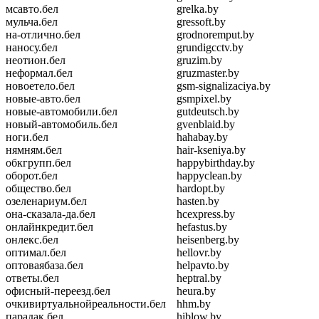
мсавто.бел
grelka.by
мульча.бел
gressoft.by
на-отлично.бел
grodnoremput.by
наносу.бел
grundigcctv.by
неотион.бел
gruzim.by
неформал.бел
gruzmaster.by
новоетело.бел
gsm-signalizaciya.by
новые-авто.бел
gsmpixel.by
новые-автомобили.бел
gutdeutsch.by
новый-автомобиль.бел
gvenblaid.by
ноги.бел
hahabay.by
нямням.бел
hair-kseniya.by
обкгрупп.бел
happybirthday.by
оборот.бел
happyclean.by
общество.бел
hardopt.by
озеленариум.бел
hasten.by
она-сказала-да.бел
hcexpress.by
онлайнкредит.бел
hefastus.by
онлекс.бел
heisenberg.by
оптимал.бел
hellovr.by
оптоваябаза.бел
helpavto.by
ответы.бел
heptral.by
офисный-переезд.бел
heura.by
очкивиртуальнойреальности.бел
hhm.by
парадак.бел
hiblow.by