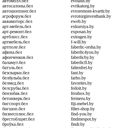
автомолл.бел
evolash.by
автосалоны.бел
evrikatorg.by
автошоппинг.бел
evroremont-kvartir.by
агрофорум.бел
evrotorginvestbank.by
аквамоторс.бел
eweb.by
арт-мебель.бел
exkursiya.by
арт-ремонт.бел
exposan.by
артблисс.бел
extragen.by
артмебель.бел
f-will.by
артполе.бел
faberlic-orsha.by
афина.бел
faberlic4you.by
афонченков.бел
faberlicby.by
баламут.бел
faberlicfl.by
батэль.бел
faltenfrei.by
безсварки.бел
fant.by
белбульба.бел
farbo.by
белмед.бел
favorites.by
белсрубы.бел
fedoit.by
бензобак.бел
ferabox.by
бетонверк.бел
fermeru.by
бигспорт.бел
fiji-mebel.by
бигшоп.бел
filter-shop.by
бизнесплюс.бел
find-you.by
брестоблцмт.бел
findmespot.by
броўка.бел
findr.by