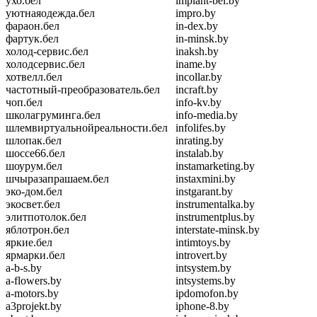
ухо.бел
implant-bel.by
уютнаяодежда.бел
impro.by
фараон.бел
in-dex.by
фартук.бел
in-minsk.by
холод-сервис.бел
inaksh.by
холодсервис.бел
iname.by
хотвелл.бел
incollar.by
частотный-преобразователь.бел
incraft.by
чоп.бел
info-kv.by
школагруминга.бел
info-media.by
шлемвиртуальнойреальности.бел
infolifes.by
шлопак.бел
inrating.by
шоссе66.бел
instalab.by
шоурум.бел
instamarketing.by
шчыразапрашаем.бел
instaxmini.by
эко-дом.бел
instgarant.by
экосвет.бел
instrumentalka.by
элитпотолок.бел
instrumentplus.by
яблотрон.бел
interstate-minsk.by
яркие.бел
intimtoys.by
ярмарки.бел
introvert.by
a-b-s.by
intsystem.by
a-flowers.by
intsystems.by
a-motors.by
ipdomofon.by
a3projekt.by
iphone-8.by