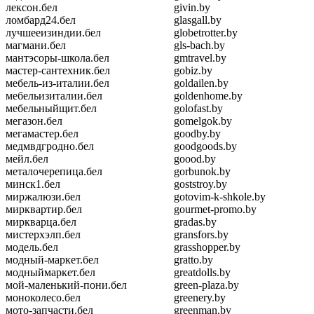
лексон.бел
givin.by
ломбард24.бел
glasgall.by
лучшееизиндии.бел
globetrotter.by
магмани.бел
gls-bach.by
мантэсоры-школа.бел
gmtravel.by
мастер-сантехник.бел
gobiz.by
мебель-из-италии.бел
goldailen.by
мебельизиталии.бел
goldenhome.by
мебельныйщит.бел
golofast.by
мегазон.бел
gomelgok.by
мегамастер.бел
goodby.by
медмвдгродно.бел
goodgoods.by
мейл.бел
goood.by
металочерепица.бел
gorbunok.by
минск1.бел
goststroy.by
миржалюзи.бел
gotovim-k-shkole.by
мирквартир.бел
gourmet-promo.by
миркварца.бел
gradas.by
мистерхэлп.бел
gransfors.by
модель.бел
grasshopper.by
модный-маркет.бел
gratto.by
модныймаркет.бел
greatdolls.by
мой-маленький-пони.бел
green-plaza.by
моноколесо.бел
greenery.by
мото-запчасти.бел
greenman.by