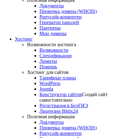
Полезная информация
Документы
Проверка домена (WHOIS)
Punycode-конвертер
Генератор паролей
Партнеры
Мои домены
Хостинг
Возможности хостинга
Возможности
Спецификация
Лимиты
Помощь
Хостинг для сайтов
Тарифные планы
WordPress
Joomla
Конструктор сайтов
Создай сайт
самостоятельно
Регистрация в БелГИЭ
Лицензии Bitrix24
Полезная информация
Документы
Проверка домена (WHOIS)
Punycode-конвертер