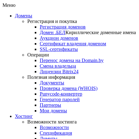
Меню
Домены
Регистрация и покупка
Регистрация доменов
Домен .БЕЛ
Кириллические доменные имена
Аукцион доменов
Сертификат владения доменом
SSL-сертификаты
Операции
Перенос домена на Domain.by
Смена владельца
Лицензии Bitrix24
Полезная информация
Документы
Проверка домена (WHOIS)
Punycode-конвертер
Генератор паролей
Партнеры
Мои домены
Хостинг
Возможности хостинга
Возможности
Спецификация
Лимиты