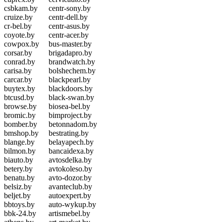
csbkam.by
centr-sony.by
cruize.by
centr-dell.by
cr-bel.by
centr-asus.by
coyote.by
centr-acer.by
cowpox.by
bus-master.by
corsar.by
brigadapro.by
conrad.by
brandwatch.by
carisa.by
bolshechem.by
carcar.by
blackpearl.by
buytex.by
blackdoors.by
btcusd.by
black-swan.by
browse.by
biosea-bel.by
bromic.by
bimproject.by
bomber.by
betonnadom.by
bmshop.by
bestrating.by
blange.by
belayapech.by
bilmon.by
bancaidexa.by
biauto.by
avtosdelka.by
betery.by
avtokoleso.by
benatu.by
avto-dozor.by
belsiz.by
avanteclub.by
beljet.by
autoexpert.by
bbtoys.by
auto-wykup.by
bbk-24.by
artismebel.by