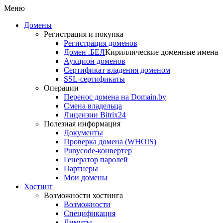
Меню
Домены
Регистрация и покупка
Регистрация доменов
Домен .БЕЛ
Кириллические доменные имена
Аукцион доменов
Сертификат владения доменом
SSL-сертификаты
Операции
Перенос домена на Domain.by
Смена владельца
Лицензии Bitrix24
Полезная информация
Документы
Проверка домена (WHOIS)
Punycode-конвертер
Генератор паролей
Партнеры
Мои домены
Хостинг
Возможности хостинга
Возможности
Спецификация
Лимиты