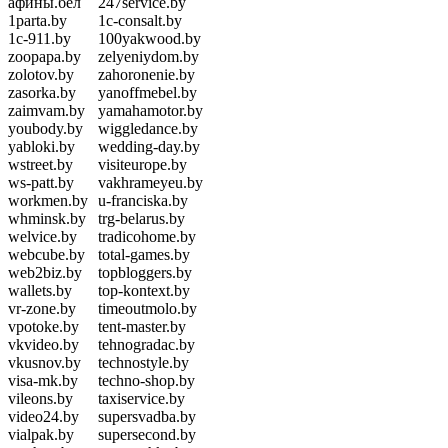
афины.бел
247service.by
1parta.by
1c-consalt.by
1c-911.by
100yakwood.by
zoopapa.by
zelyeniydom.by
zolotov.by
zahoronenie.by
zasorka.by
yanoffmebel.by
zaimvam.by
yamahamotor.by
youbody.by
wiggledance.by
yabloki.by
wedding-day.by
wstreet.by
visiteurope.by
ws-patt.by
vakhrameyeu.by
workmen.by
u-franciska.by
whminsk.by
trg-belarus.by
welvice.by
tradicohome.by
webcube.by
total-games.by
web2biz.by
topbloggers.by
wallets.by
top-kontext.by
vr-zone.by
timeoutmolo.by
vpotoke.by
tent-master.by
vkvideo.by
tehnogradac.by
vkusnov.by
technostyle.by
visa-mk.by
techno-shop.by
vileons.by
taxiservice.by
video24.by
supersvadba.by
vialpak.by
supersecond.by