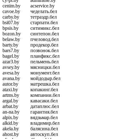
cy-pr.by
admirable.by
cenim.by
acservice.by
cavoe.by
чеделать.бел
carby.by
тетраэдр.бел
bsi07.by
старпати.бел
bpsis.by
ситимикс.бел
bozon.by
синтепон.бел
belaw.by
пчеловод.бел
barty.by
продекор.бел
bars7.by
позвонок.бел
bagel.by
планфикс.бел
azar3.by
пельмень.бел
avsey.by
мясницки.бел
avesa.by
монумент.бел
avana.by
мойдодыр.бел
autor.by
матрешка.бел
ataxi.by
копакинг.бел
artms.by
компании.бел
argal.by
кавасаки.бел
arbat.by
датаплюс.бел
an-na.by
гарантия.бел
alpix.by
вядзьмар.бел
alkid.by
владимир.бел
akela.by
балясина.бел
ahost.by
автоскуп.бел