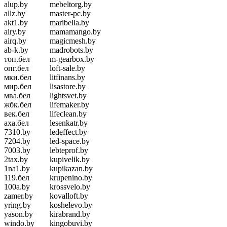
alup.by
mebeltorg.by
allz.by
master-pc.by
akt1.by
maribella.by
airy.by
mamamango.by
airq.by
magicmesh.by
ab-k.by
madrobots.by
топ.бел
m-gearbox.by
опг.бел
loft-sale.by
мки.бел
litfinans.by
мир.бел
lisastore.by
мва.бел
lightsvet.by
жбк.бел
lifemaker.by
век.бел
lifeclean.by
аха.бел
lesenkatr.by
7310.by
ledeffect.by
7204.by
led-space.by
7003.by
lebteprof.by
2tax.by
kupivelik.by
1na1.by
kupikazan.by
119.бел
krupenino.by
100a.by
krossvelo.by
zamer.by
kovalloft.by
yring.by
koshelevo.by
yason.by
kirabrand.by
windo.by
kingobuvi.by