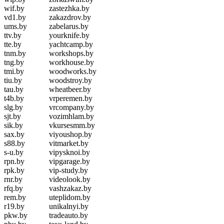
wif.by
zastezhka.by
vd1.by
zakazdrov.by
ums.by
zabelarus.by
ttv.by
yourknife.by
tte.by
yachtcamp.by
tnm.by
workshops.by
tng.by
workhouse.by
tmi.by
woodworks.by
tiu.by
woodstroy.by
tau.by
wheatbeer.by
t4b.by
vrperemen.by
slg.by
vrcompany.by
sjt.by
vozimhlam.by
sik.by
vkursesmm.by
sax.by
viyoushop.by
s88.by
vitmarket.by
s-u.by
vipysknoi.by
rpn.by
vipgarage.by
rpk.by
vip-study.by
rnr.by
videolook.by
rfq.by
vashzakaz.by
rem.by
uteplidom.by
r19.by
unikalnyi.by
pkw.by
tradeauto.by