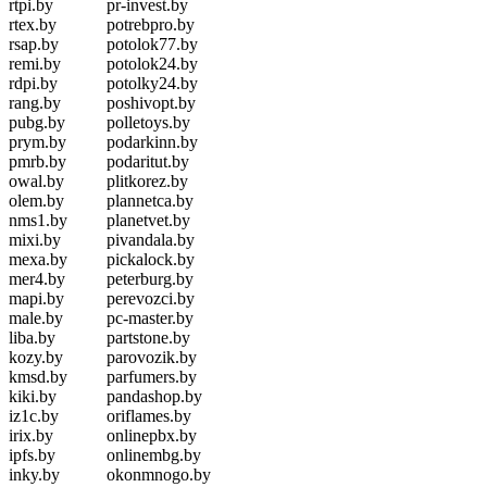
rtpi.by
pr-invest.by
rtex.by
potrebpro.by
rsap.by
potolok77.by
remi.by
potolok24.by
rdpi.by
potolky24.by
rang.by
poshivopt.by
pubg.by
polletoys.by
prym.by
podarkinn.by
pmrb.by
podaritut.by
owal.by
plitkorez.by
olem.by
plannetca.by
nms1.by
planetvet.by
mixi.by
pivandala.by
mexa.by
pickalock.by
mer4.by
peterburg.by
mapi.by
perevozci.by
male.by
pc-master.by
liba.by
partstone.by
kozy.by
parovozik.by
kmsd.by
parfumers.by
kiki.by
pandashop.by
iz1c.by
oriflames.by
irix.by
onlinepbx.by
ipfs.by
onlinembg.by
inky.by
okonmnogo.by