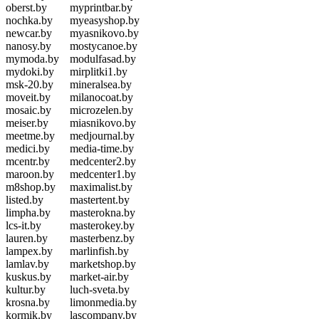
oberst.by
myprintbar.by
nochka.by
myeasyshop.by
newcar.by
myasnikovo.by
nanosy.by
mostycanoe.by
mymoda.by
modulfasad.by
mydoki.by
mirplitki1.by
msk-20.by
mineralsea.by
moveit.by
milanocoat.by
mosaic.by
microzelen.by
meiser.by
miasnikovo.by
meetme.by
medjournal.by
medici.by
media-time.by
mcentr.by
medcenter2.by
maroon.by
medcenter1.by
m8shop.by
maximalist.by
listed.by
mastertent.by
limpha.by
masterokna.by
lcs-it.by
masterokey.by
lauren.by
masterbenz.by
lampex.by
marlinfish.by
lamlav.by
marketshop.by
kuskus.by
market-air.by
kultur.by
luch-sveta.by
krosna.by
limonmedia.by
kormik.by
lascompany.by