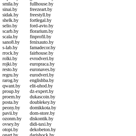
smila.by
fullhouse.by
sinai.by
freezeart.by
sidak.by
freestyll.by
shelk.by
fortlegal.by
selio.by
ford-avto.by
scarb.by
florarium.by
scala.by
finprofil.by
sano8.by
fenixauto.by
s-lab.by
famadecor.by
rrock.by
fairhouse.by
rolki.by
evrodveri.by
rojki.by
europraca.by
resto.by
euronaves.by
regru.by
eurodveri.by
rarog.by
englishba.by
qwant.by
elit-uhod.by
proup.by
dz-expert.by
proem.by
dukascoin.by
posta.by
doublekey.by
peony.by
domikkota.by
pavii.by
dom-store.by
ozonm.by
diskontik.by
ovsey.by
didi-taxi.by
otopi.by
dekobeton.by
onart.by
darishock.by