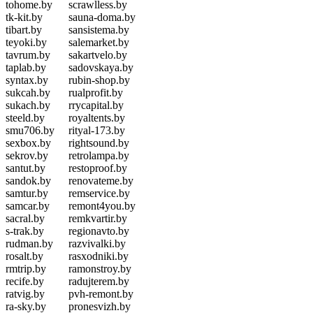
tohome.by
scrawlless.by
tk-kit.by
sauna-doma.by
tibart.by
sansistema.by
teyoki.by
salemarket.by
tavrum.by
sakartvelo.by
taplab.by
sadovskaya.by
syntax.by
rubin-shop.by
sukcah.by
rualprofit.by
sukach.by
rrycapital.by
steeld.by
royaltents.by
smu706.by
rityal-173.by
sexbox.by
rightsound.by
sekrov.by
retrolampa.by
santut.by
restoproof.by
sandok.by
renovateme.by
samtur.by
remservice.by
samcar.by
remont4you.by
sacral.by
remkvartir.by
s-trak.by
regionavto.by
rudman.by
razvivalki.by
rosalt.by
rasxodniki.by
rmtrip.by
ramonstroy.by
recife.by
radujterem.by
ratvig.by
pvh-remont.by
ra-sky.by
pronesvizh.by