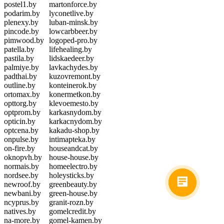
postel1.by
martonforce.by
podarim.by
lyconetlive.by
plenexy.by
luban-minsk.by
pincode.by
lowcarbbeer.by
pimwood.by
logoped-pro.by
patella.by
lifehealing.by
pastila.by
lidskaedeer.by
palmiye.by
lavkachydes.by
padthai.by
kuzovremont.by
outline.by
konteinerok.by
ortomax.by
konermetkon.by
opttorg.by
klevoemesto.by
optprom.by
karkasnydom.by
opticin.by
karkacnydom.by
optcena.by
kakadu-shop.by
onpulse.by
intimapteka.by
on-fire.by
houseandcat.by
oknopvh.by
house-house.by
normais.by
homeelectro.by
nordsee.by
holeysticks.by
newroof.by
greenbeauty.by
newbani.by
green-house.by
ncyprus.by
granit-rozn.by
natives.by
gomelcredit.by
na-more.by
gomel-kamen.by