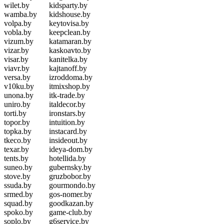
wilet.by
kidsparty.by
wamba.by
kidshouse.by
volpa.by
keytovisa.by
vobla.by
keepclean.by
vizum.by
katamaran.by
vizar.by
kaskoavto.by
visar.by
kanitelka.by
viavr.by
kajtanoff.by
versa.by
izroddoma.by
v10ku.by
itmixshop.by
unona.by
itk-trade.by
uniro.by
italdecor.by
torti.by
ironstars.by
topor.by
intuition.by
topka.by
instacard.by
tkeco.by
insideout.by
texar.by
ideya-dom.by
tents.by
hotellida.by
suneo.by
gubernsky.by
stove.by
gruzbobor.by
ssuda.by
gourmondo.by
srmed.by
gos-nomer.by
squad.by
goodkazan.by
spoko.by
game-club.by
soplo.by
g6service.by