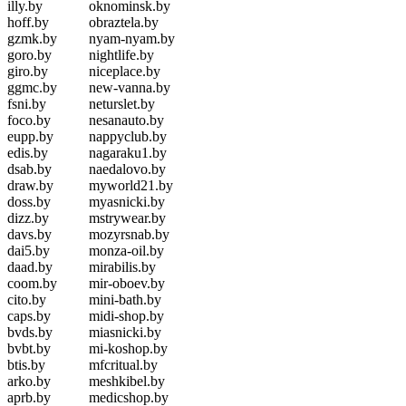
illy.by
oknominsk.by
hoff.by
obraztela.by
gzmk.by
nyam-nyam.by
goro.by
nightlife.by
giro.by
niceplace.by
ggmc.by
new-vanna.by
fsni.by
neturslet.by
foco.by
nesanauto.by
eupp.by
nappyclub.by
edis.by
nagaraku1.by
dsab.by
naedalovo.by
draw.by
myworld21.by
doss.by
myasnicki.by
dizz.by
mstrywear.by
davs.by
mozyrsnab.by
dai5.by
monza-oil.by
daad.by
mirabilis.by
coom.by
mir-oboev.by
cito.by
mini-bath.by
caps.by
midi-shop.by
bvds.by
miasnicki.by
bvbt.by
mi-koshop.by
btis.by
mfcritual.by
arko.by
meshkibel.by
aprb.by
medicshop.by