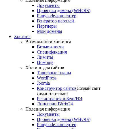
Полезная информация
Документы
Проверка домена (WHOIS)
Punycode-конвертер
Генератор паролей
Партнеры
Мои домены
Хостинг
Возможности хостинга
Возможности
Спецификация
Лимиты
Помощь
Хостинг для сайтов
Тарифные планы
WordPress
Joomla
Конструктор сайтов
Создай сайт
самостоятельно
Регистрация в БелГИЭ
Лицензии Bitrix24
Полезная информация
Документы
Проверка домена (WHOIS)
Punycode-конвертер