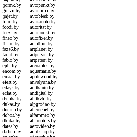
gormk.by
avtopunkt.by
gonzo.by
avtofarba.by
gajet.by
avtoblesk.by
forin.by
avto-moto.by
foodi.by
autoritat.by
fitex.by
autopunkt.by
fineo.by
autofixer.by
finam.by
aulalibre.by
faza6.by
artplanet.by
farad.by
artperson.by
fabio.by
artpatent.by
epill.by
arenaplus.by
encom.by
aquamarin.by
emaar.by
applewood.by
efest.by
anvalyuna.by
edays.by
antikauto.by
eclat.by
andigital.by
dymka.by
altlikvid.by
dukas.by
alpgrodno.by
dodom.by
allemebel.by
dobos.by
alfaromeo.by
dimka.by
ahamotors.by
dates.by
aerovideo.by
d-dom.by
adultshop.by