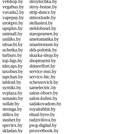
vetshop.by
stroytochka.by
vegabus.by
stroy-house.by
vavada2.by
strip-dance.by
vapepay.by
stinoxtrade.by
urokpro.by
stellastroi.by
upsplus.by
steklobusel.by
unimall.by
staropramen.by
uniliks.by
smetomatika.by
uhsachi.by
smartremont.by
uchetka.by
skb-polotsk.by
turburo.by
skazka-shop.by
top-bgs.by
shoptourist.by
tdncaps.by
shineeffort.by
taxobus.by
service-msi.by
tapchan.by
service-htc.by
tabloid.by
schesnovich.by
syrniki.by
samelectric.by
svplaza.by
salon-oboev.by
sunauto.by
salon-kuhni.by
sullair.by
sadakovadom.by
stronga.by
royalrabbit.by
stilios.by
ritual-byro.by
stasher.by
radzivilova.by
spectex.by
pwg-digital.by
skladan.by
prosvetbook.by