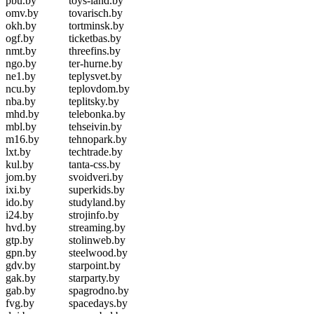
pbu.by
toys-land.by
omv.by
tovarisch.by
okh.by
tortminsk.by
ogf.by
ticketbas.by
nmt.by
threefins.by
ngo.by
ter-hurne.by
ne1.by
teplysvet.by
ncu.by
teplovdom.by
nba.by
teplitsky.by
mhd.by
telebonka.by
mbl.by
tehseivin.by
m16.by
tehnopark.by
lxt.by
techtrade.by
kul.by
tanta-css.by
jom.by
svoidveri.by
ixi.by
superkids.by
ido.by
studyland.by
i24.by
strojinfo.by
hvd.by
streaming.by
gtp.by
stolinweb.by
gpn.by
steelwood.by
gdv.by
starpoint.by
gak.by
starparty.by
gab.by
spagrodno.by
fvg.by
spacedays.by