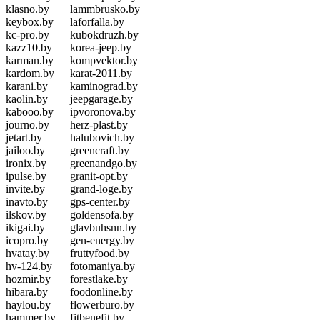
klasno.by
lammbrusko.by
keybox.by
laforfalla.by
kc-pro.by
kubokdruzh.by
kazz10.by
korea-jeep.by
karman.by
kompvektor.by
kardom.by
karat-2011.by
karani.by
kaminograd.by
kaolin.by
jeepgarage.by
kabooo.by
ipvoronova.by
journo.by
herz-plast.by
jetart.by
halubovich.by
jailoo.by
greencraft.by
ironix.by
greenandgo.by
ipulse.by
granit-opt.by
invite.by
grand-loge.by
inavto.by
gps-center.by
ilskov.by
goldensofa.by
ikigai.by
glavbuhsnn.by
icopro.by
gen-energy.by
hvatay.by
fruttyfood.by
hv-124.by
fotomaniya.by
hozmir.by
forestlake.by
hibara.by
foodonline.by
haylou.by
flowerburo.by
hammer.by
fitbenefit.by