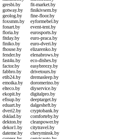
gresbi.by
fit-market.by
gotway.by
finikivsem.by
geolog.by
fine-floor.by
foxsmm.by
eyformebel.by
fonart.by
event-tent.by
floria.by
eurosports.by
fitday.by
euro-praca.by
finiko.by
euro-dveri.by
fhouse.by
elizarenko.by
fender.by
elenabrows.by
fast4u.by
eco-dishes.by
factor.by
easybreezy.by
fabbro.by
drivetours.by
etib24.by
dremasleep.by
emoika.by
doromerino.by
elteco.by
diyservice.by
ekopit.by
digitalpro.by
efisup.by
deeptarget.by
eduart.by
dalgesheft.by
dveri2.by
cryptobank.by
dsklad.by
comforteby.by
dekton.by
cleanpower.by
dekor1.by
citytravel.by
dateme.by
cheryminsk.by
cuprex.by
cervicauto.by