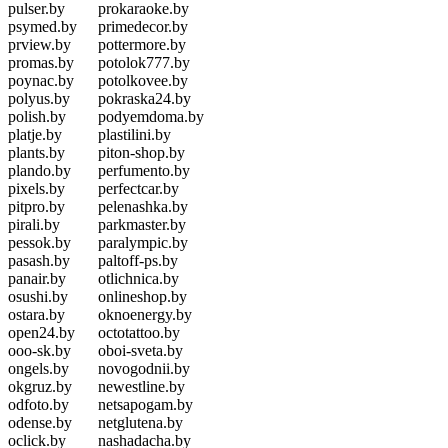
pulser.by
prokaraoke.by
psymed.by
primedecor.by
prview.by
pottermore.by
promas.by
potolok777.by
poynac.by
potolkovee.by
polyus.by
pokraska24.by
polish.by
podyemdoma.by
platje.by
plastilini.by
plants.by
piton-shop.by
plando.by
perfumento.by
pixels.by
perfectcar.by
pitpro.by
pelenashka.by
pirali.by
parkmaster.by
pessok.by
paralympic.by
pasash.by
paltoff-ps.by
panair.by
otlichnica.by
osushi.by
onlineshop.by
ostara.by
oknoenergy.by
open24.by
octotattoo.by
ooo-sk.by
oboi-sveta.by
ongels.by
novogodnii.by
okgruz.by
newestline.by
odfoto.by
netsapogam.by
odense.by
netglutena.by
oclick.by
nashadacha.by