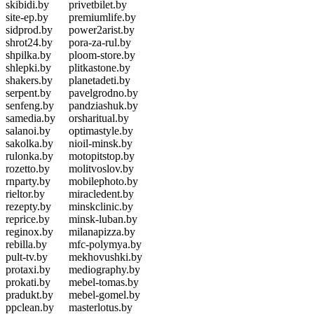
skibidi.by
privetbilet.by
site-ep.by
premiumlife.by
sidprod.by
power2arist.by
shrot24.by
pora-za-rul.by
shpilka.by
ploom-store.by
shlepki.by
plitkastone.by
shakers.by
planetadeti.by
serpent.by
pavelgrodno.by
senfeng.by
pandziashuk.by
samedia.by
orsharitual.by
salanoi.by
optimastyle.by
sakolka.by
nioil-minsk.by
rulonka.by
motopitstop.by
rozetto.by
molitvoslov.by
rnparty.by
mobilephoto.by
rieltor.by
miracledent.by
rezepty.by
minskclinic.by
reprice.by
minsk-luban.by
reginox.by
milanapizza.by
rebilla.by
mfc-polymya.by
pult-tv.by
mekhovushki.by
protaxi.by
mediography.by
prokati.by
mebel-tomas.by
pradukt.by
mebel-gomel.by
ppclean.by
masterlotus.by