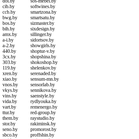
doi.by
sos-mebel.by
cib.by
softwines.by
ccb.by
smartzona.by
bwg.by
smartsatu.by
bos.by
sizmaster.by
bih.by
sixdesign.by
amx.by
sillinger.by
a-i.by
sidortsov.by
a-2.by
showgirls.by
440.by
shoptur-v.by
3cx.by
shopshina.by
303.by
shokoshop.by
119.by
shelenkov.by
xren.by
serenaded.by
xiao.by
sensum-mn.by
vnos.by
sensorlab.by
vkys.by
sennikova.by
vins.by
saenstyle.by
vida.by
rydlyouka.by
vart.by
remenergo.by
ttur.by
red-group.by
them.by
raystudio.by
stor.by
rakiminsk.by
seno.by
promorost.by
sbco.by
proffshin.by