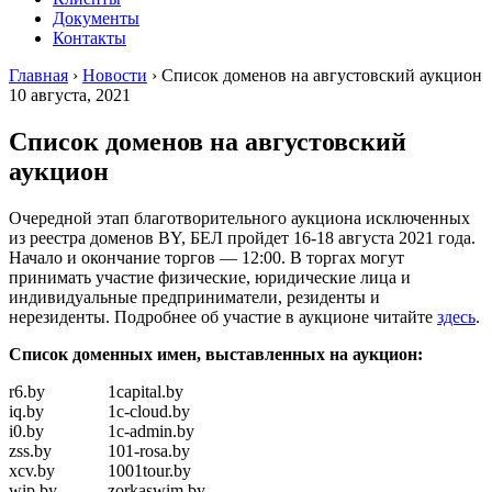
Документы
Контакты
Главная
›
Новости
›
Список доменов на августовский аукцион
10 августа, 2021
Список доменов на августовский
аукцион
Очередной этап благотворительного аукциона исключенных
из реестра доменов BY, БЕЛ пройдет 16-18 августа 2021 года.
Начало и окончание торгов — 12:00. В торгах могут
принимать участие физические, юридические лица и
индивидуальные предприниматели, резиденты и
нерезиденты. Подробнее об участие в аукционе читайте
здесь
.
Список доменных имен, выставленных на аукцион:
r6.by
1capital.by
iq.by
1c-cloud.by
i0.by
1c-admin.by
zss.by
101-rosa.by
xcv.by
1001tour.by
wip.by
zorkaswim.by