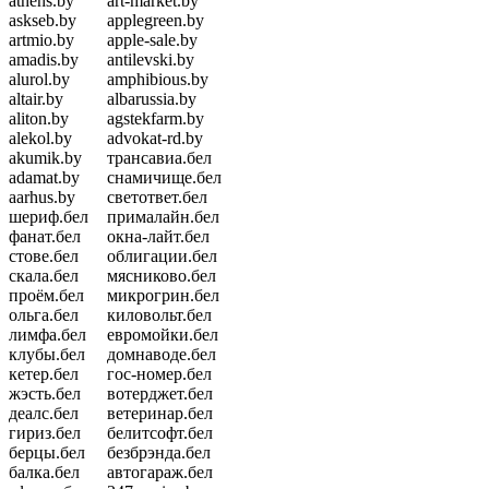
athens.by
art-market.by
askseb.by
applegreen.by
artmio.by
apple-sale.by
amadis.by
antilevski.by
alurol.by
amphibious.by
altair.by
albarussia.by
aliton.by
agstekfarm.by
alekol.by
advokat-rd.by
akumik.by
трансавиа.бел
adamat.by
снамичище.бел
aarhus.by
светответ.бел
шериф.бел
прималайн.бел
фанат.бел
окна-лайт.бел
стове.бел
облигации.бел
скала.бел
мясниково.бел
проём.бел
микрогрин.бел
ольга.бел
киловольт.бел
лимфа.бел
евромойки.бел
клубы.бел
домнаводе.бел
кетер.бел
гос-номер.бел
жэсть.бел
вотерджет.бел
деалс.бел
ветеринар.бел
гириз.бел
белитсофт.бел
берцы.бел
безбрэнда.бел
балка.бел
автогараж.бел