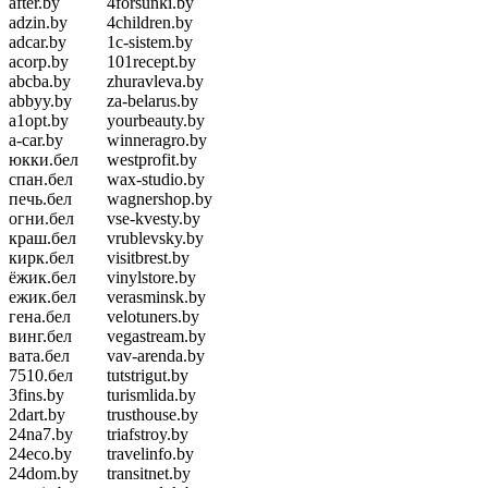
after.by
4forsunki.by
adzin.by
4children.by
adcar.by
1c-sistem.by
acorp.by
101recept.by
abcba.by
zhuravleva.by
abbyy.by
za-belarus.by
a1opt.by
yourbeauty.by
a-car.by
winneragro.by
юкки.бел
westprofit.by
спан.бел
wax-studio.by
печь.бел
wagnershop.by
огни.бел
vse-kvesty.by
краш.бел
vrublevsky.by
кирк.бел
visitbrest.by
ёжик.бел
vinylstore.by
ежик.бел
verasminsk.by
гена.бел
velotuners.by
винг.бел
vegastream.by
вата.бел
vav-arenda.by
7510.бел
tutstrigut.by
3fins.by
turismlida.by
2dart.by
trusthouse.by
24na7.by
triafstroy.by
24eco.by
travelinfo.by
24dom.by
transitnet.by