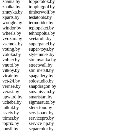
znania.by
toppotolok.by
znaika.by
toppingpol.by
zmeyka.by
timberwolf.by
xparts.by
teslatools.by
woogle.by
termolider.by
windor.by
teplopaket.by
wheels.by
tehnopolus.by
vvozim.by
svetarulit.by
vsemok.by
superpanel.by
voting.by
super-toys.by
voloka.by
styleminsk.by
vobler.by
stremyanka.by
vnutri.by
streetwall.by
vilkoy.by
stm-metall.by
vicair.by
spagallery.by
vet-24.by
solostudio.by
vernee.by
snapdragon.by
verasi.by
sms-nissan.by
upward.by
smartstart.by
ucheba.by
sigmarauto.by
tutkut.by
sfera-tour.by
tsvety.by
servispark.by
trimer.by
servicepro.by
topfix.by
service-hp.by
tonsil.by
separcolor.by