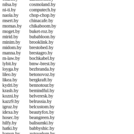
nilsa.by
cosmoland.by
ni-ti.by
computech.by
naola.by
chop-chop.by
msert.by
chinacafe.by
momas.by
chikaboom.by
moget.by
buket-roz.by
mirid.by
bubabloon.by
minim.by
brooklink.by
midom.by
brestobed.by
manna.by
brestagro.by
m-law.by
bochkabel.by
lybit.by
bmw-brest.by
loyga.by
bezbranda.by
lileo.by
betonovoz.by
likea.by
bergkraft.by
kydri.by
bennotour.by
krash.by
bemindful.by
kozni.by
belveresk.by
kazz9.by
belrussia.by
igruz.by
belcustom.by
idexa.by
beautyfox.by
hosec.by
beangreen.by
hilfy.by
balisumki.by
hatki.by
babbyshic.by
hapun.by
avtovelum.by