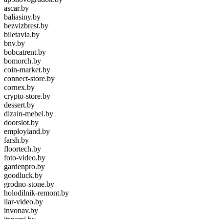
ascar.by
baliasiny.by
bezvizbrest.by
biletavia.by
bnv.by
bobcatrent.by
bomorch.by
coin-market.by
connect-store.by
cornex.by
crypto-store.by
dessert.by
dizain-mebel.by
doorslot.by
employland.by
farsh.by
floortech.by
foto-video.by
gardenpro.by
goodluck.by
grodno-stone.by
holodilnik-remont.by
ilar-video.by
invonav.by