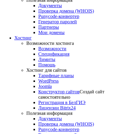
Полезная информация
Документы
Проверка домена (WHOIS)
Punycode-конвертер
Генератор паролей
Партнеры
Мои домены
Хостинг
Возможности хостинга
Возможности
Спецификация
Лимиты
Помощь
Хостинг для сайтов
Тарифные планы
WordPress
Joomla
Конструктор сайтов
Создай сайт
самостоятельно
Регистрация в БелГИЭ
Лицензии Bitrix24
Полезная информация
Документы
Проверка домена (WHOIS)
Punycode-конвертер