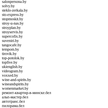
salonpersona.by
solvy.by
steklo-zerkala.by
sto-express.by
stopmoskit.by
stroy-u-nas.by
stroyplan.by
stroyservis.by
supercofix.by
suveniri.by
tangocafe.by
tempom.by
tirovik.by
top-potolok.by
topfive.by
ukienglish.by
videogram.by
voxxed.by
wine-and-spirits.by
wineandspirits.by
womenmarket.by
ремонт-квартир-в-минске.бел
альп-мастер.бел
автотранс.бел
пилорама.бел