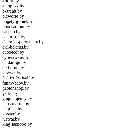
arforu.by
autopusk.by
b-granit.by
bicworld.by
bogatyrgomel.by
bonusadmin.by
caocao.by
centrosok.by
chernika-permanent.by
ciel-belarus.by
cubdecor.by
cyberaware.by
daidarogu.by
deti-dom.by
devoxx.by
fashionfestival.by
funny-baby.by
gabionshop.by
garlic.by
gingeragency.by
haus-master.by
help112.by
jessuar.by
justyar.by
king-fastfood.by