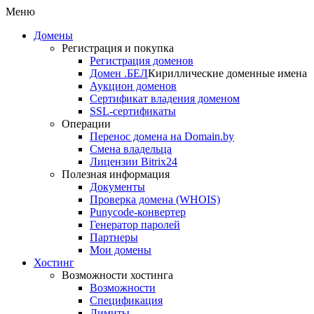
Меню
Домены
Регистрация и покупка
Регистрация доменов
Домен .БЕЛ
Кириллические доменные имена
Аукцион доменов
Сертификат владения доменом
SSL-сертификаты
Операции
Перенос домена на Domain.by
Смена владельца
Лицензии Bitrix24
Полезная информация
Документы
Проверка домена (WHOIS)
Punycode-конвертер
Генератор паролей
Партнеры
Мои домены
Хостинг
Возможности хостинга
Возможности
Спецификация
Лимиты