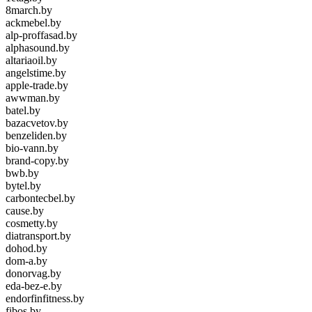
8march.by
ackmebel.by
alp-proffasad.by
alphasound.by
altariaoil.by
angelstime.by
apple-trade.by
awwman.by
batel.by
bazacvetov.by
benzeliden.by
bio-vann.by
brand-copy.by
bwb.by
bytel.by
carbontecbel.by
cause.by
cosmetty.by
diatransport.by
dohod.by
dom-a.by
donorvag.by
eda-bez-e.by
endorfinfitness.by
fibos.by