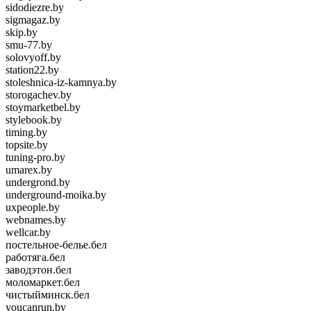
sidodiezre.by
sigmagaz.by
skip.by
smu-77.by
solovyoff.by
station22.by
stoleshnica-iz-kamnya.by
storogachev.by
stoymarketbel.by
stylebook.by
timing.by
topsite.by
tuning-pro.by
umarex.by
undergrond.by
underground-moika.by
uxpeople.by
webnames.by
wellcar.by
постельное-белье.бел
работяга.бел
заводэтон.бел
моломаркет.бел
чистыйминск.бел
youcanrun.by