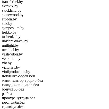
transferbel.by
avtovix.by
stockland.by
stonewood.by
studen.by
suk.by
symposium.by
trekko.by
tushenka.by
unicorn-travel.by
unifight.by
uteplitel.by
vash-vibor.by
veliki-tut.by
vht.by
victoriav.by
vinilproduction.by
поклейка-обоев.бел
манипулятор-гродно.бел
гильдия-печников.бел
бонус100.бел
ра.бел
проохранутруда.бел
юрслужба.бел
гринхаус.бел