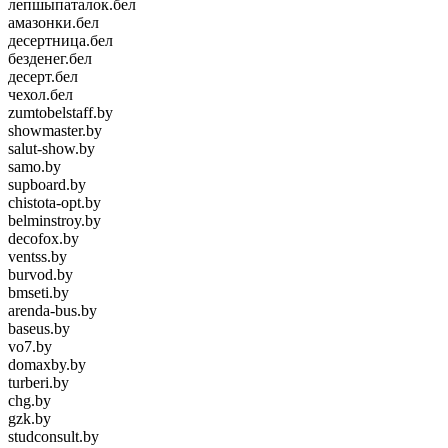
лепшыпаталок.бел
амазонки.бел
десертница.бел
безденег.бел
десерт.бел
чехол.бел
zumtobelstaff.by
showmaster.by
salut-show.by
samo.by
supboard.by
chistota-opt.by
belminstroy.by
decofox.by
ventss.by
burvod.by
bmseti.by
arenda-bus.by
baseus.by
vo7.by
domaxby.by
turberi.by
chg.by
gzk.by
studconsult.by