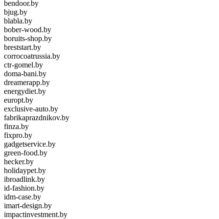
bendoor.by
bjug.by
blabla.by
bober-wood.by
boruits-shop.by
breststart.by
corrocoatrussia.by
ctr-gomel.by
doma-bani.by
dreamerapp.by
energydiet.by
europt.by
exclusive-auto.by
fabrikaprazdnikov.by
finza.by
fixpro.by
gadgetservice.by
green-food.by
hecker.by
holidaypet.by
ibroadlink.by
id-fashion.by
idm-case.by
imart-design.by
impactinvestment.by