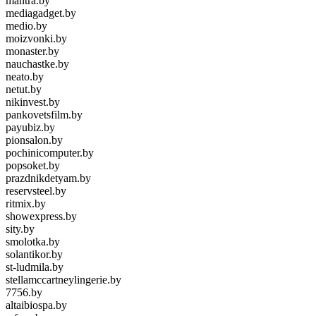
mantra.by
mediagadget.by
medio.by
moizvonki.by
monaster.by
nauchastke.by
neato.by
netut.by
nikinvest.by
pankovetsfilm.by
payubiz.by
pionsalon.by
pochinicomputer.by
popsoket.by
prazdnikdetyam.by
reservsteel.by
ritmix.by
showexpress.by
sity.by
smolotka.by
solantikor.by
st-ludmila.by
stellamccartneylingerie.by
7756.by
altaibiospa.by