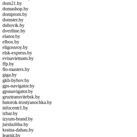
dom21.by
domashop.by
domprom.by
domster.by
dubovik.by
dveriline.by
elanor.by
elbox.by
eligossroy.by
elsk-express.by
evisavietnam.by
ffp.by
flo-masters.by
giga.by
gkh-byhov.by
gps-navigator.by
gpsnavigator.by
gruztransvitebsk.by
hutorok-trostyanochka.by
infocentr1.by
izbar.by
izyum-brand.by
jursluzhba.by
kraina-dahau.by
learnit.by