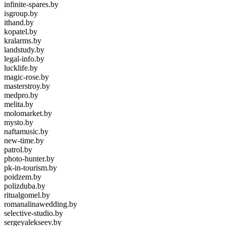
infinite-spares.by
isgroup.by
ithand.by
kopatel.by
kralarms.by
landstudy.by
legal-info.by
lucklife.by
magic-rose.by
masterstroy.by
medpro.by
melita.by
molomarket.by
mysto.by
naftamusic.by
new-time.by
patrol.by
photo-hunter.by
pk-in-tourism.by
poidzem.by
polizduba.by
ritualgomel.by
romanalinawedding.by
selective-studio.by
sergeyalekseev.by