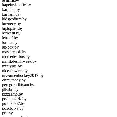
itsnami.by
kapelnyi-poliv.by
karpuki.by
kartlam.by
kidspodium.by
kuznecy.by
laptopsell.by
lecreatif.by
letroof.by
loretta.by
luxbox.by
mastercook.by
mercedes-bus.by
minskdesignweek.by
miruyuta.by
nice-flowers.by
niveamenhockey2019.by
ohmyteddy.by
peregorodkivam.by
pikabu.by
pizzaamo.by
podiumkids.by
potolki007.by
pozolotka.by
pru.by