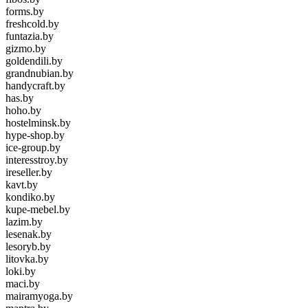
forms.by
freshcold.by
funtazia.by
gizmo.by
goldendili.by
grandnubian.by
handycraft.by
has.by
hoho.by
hostelminsk.by
hype-shop.by
ice-group.by
interesstroy.by
ireseller.by
kavt.by
kondiko.by
kupe-mebel.by
lazim.by
lesenak.by
lesoryb.by
litovka.by
loki.by
maci.by
mairamyoga.by