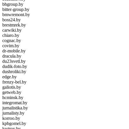
bhgroup.by
bitter-group.by
bmwremont.by
boss24.by
brestmrek.by
carwiki.by
chiaro.by
cognac.by
covim.by
dr-mobile.by
dracula.by
du23svetl.by
dudik-foto.by
dushroliki.by
edge.by
frenzy-bel.by
galiotis.by
getweb.by
hcminsk.by
integromat.by
jurnalistika.by
jurnalisty.by
korroo.by
kpbgomel.by
ksstroy.by