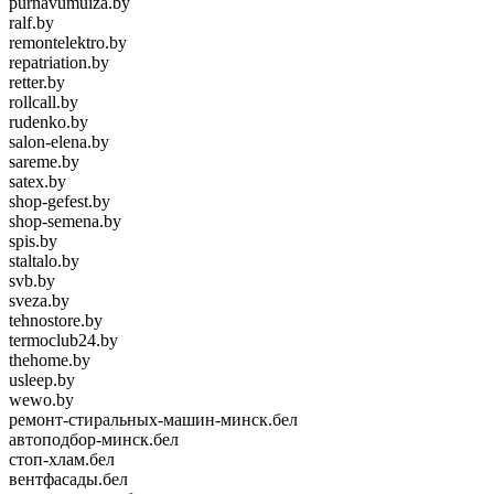
purnavumuiza.by
ralf.by
remontelektro.by
repatriation.by
retter.by
rollcall.by
rudenko.by
salon-elena.by
sareme.by
satex.by
shop-gefest.by
shop-semena.by
spis.by
staltalo.by
svb.by
sveza.by
tehnostore.by
termoclub24.by
thehome.by
usleep.by
wewo.by
ремонт-стиральных-машин-минск.бел
автоподбор-минск.бел
стоп-хлам.бел
вентфасады.бел