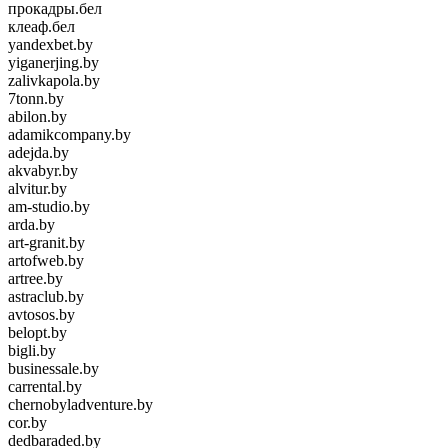
прокадры.бел
клеаф.бел
yandexbet.by
yiganerjing.by
zalivkapola.by
7tonn.by
abilon.by
adamikcompany.by
adejda.by
akvabyr.by
alvitur.by
am-studio.by
arda.by
art-granit.by
artofweb.by
artree.by
astraclub.by
avtosos.by
belopt.by
bigli.by
businessale.by
carrental.by
chernobyladventure.by
cor.by
dedbaraded.by