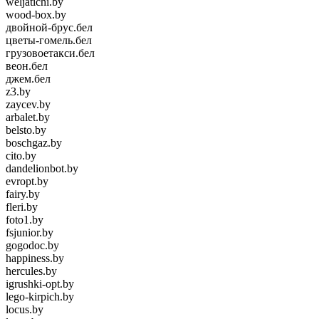
weljatichi.by
wood-box.by
двойной-брус.бел
цветы-гомель.бел
грузовоетакси.бел
веон.бел
джем.бел
z3.by
zaycev.by
arbalet.by
belsto.by
boschgaz.by
cito.by
dandelionbot.by
evropt.by
fairy.by
fleri.by
foto1.by
fsjunior.by
gogodoc.by
happiness.by
hercules.by
igrushki-opt.by
lego-kirpich.by
locus.by