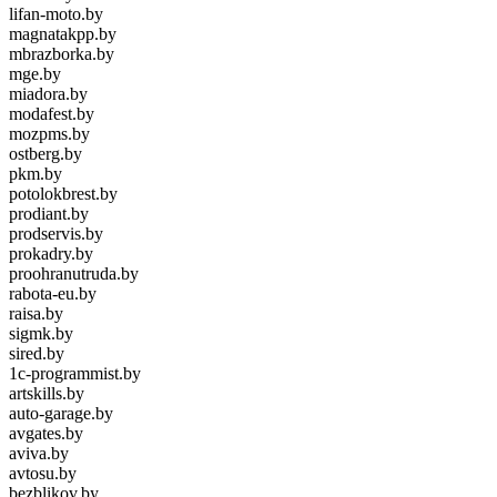
lifan-moto.by
magnatakpp.by
mbrazborka.by
mge.by
miadora.by
modafest.by
mozpms.by
ostberg.by
pkm.by
potolokbrest.by
prodiant.by
prodservis.by
prokadry.by
proohranutruda.by
rabota-eu.by
raisa.by
sigmk.by
sired.by
1c-programmist.by
artskills.by
auto-garage.by
avgates.by
aviva.by
avtosu.by
bezblikov.by