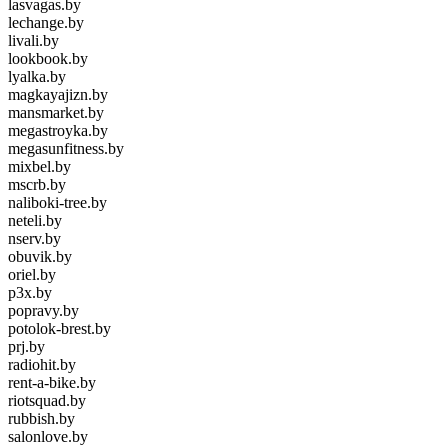
lasvagas.by
lechange.by
livali.by
lookbook.by
lyalka.by
magkayajizn.by
mansmarket.by
megastroyka.by
megasunfitness.by
mixbel.by
mscrb.by
naliboki-tree.by
neteli.by
nserv.by
obuvik.by
oriel.by
p3x.by
popravy.by
potolok-brest.by
prj.by
radiohit.by
rent-a-bike.by
riotsquad.by
rubbish.by
salonlove.by