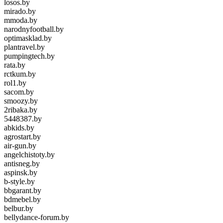
losos.by
mirado.by
mmoda.by
narodnyfootball.by
optimasklad.by
plantravel.by
pumpingtech.by
rata.by
rctkum.by
rol1.by
sacom.by
smoozy.by
2ribaka.by
5448387.by
abkids.by
agrostart.by
air-gun.by
angelchistoty.by
antisneg.by
aspinsk.by
b-style.by
bbgarant.by
bdmebel.by
belbur.by
bellydance-forum.by