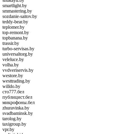
shukayu.by
smartlight.by
smmastering.by
sozdanie-saitov.by
teddy-bear.by
teplomer.by
top-remont.by
topbanana.by
trassir.by
turbo-servisas.by
universaltorg.by
veleluce.by
volha.by
vvdveriservis.by
westore.by
westtrading.by
willdo.by
сто777.бел
публицист.бел
микрофоны.бел
zhuravinka.by
svadbaminsk.by
tarolog.by
taxigroup.by
vpr.by