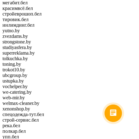
мегабит.бел
красимвсё.бел
стройеврошоп.бел
тировик.бел
инлимдинг.бел
yutno.by
zvezdams.by
strongstone.by
studiyasfera.by
superreklama.by
tolkuchka.by
toning.by
trokot10.by
ubcgroup.by
ustupka.by
vochelper.by
we-catering.by
web-mir.by
welmax-cleaner.by
xenonshop.by
спецодежда-тут.бел
строй-сервис.бел
река.бел
полкар.бел
упп.бел