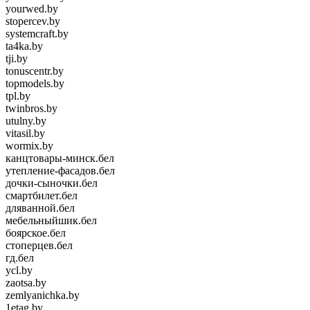
yourwed.by
stopercev.by
systemcraft.by
ta4ka.by
tji.by
tonuscentr.by
topmodels.by
tpl.by
twinbros.by
utulny.by
vitasil.by
wormix.by
канцтовары-минск.бел
утепление-фасадов.бел
дочки-сыночки.бел
смартбилет.бел
дляванной.бел
мебельныйшик.бел
боярское.бел
стоперцев.бел
гд.бел
ycl.by
zaotsa.by
zemlyanichka.by
1etag.by