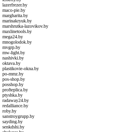
lazerfrezer.by
maco-pie.by
margharita.by
marinakryuk.by
marshrutka-lazovikov.by
maxlinetools.by
mega24.by
mnogolodok.by
mvgrp.by
mw-light.by
nashivki.by
oktava.by
plastikovie-okna.by
po-mmz.by
pos-shop.by
posshop.by
profteplica.by
ptyshka.by
radaway24.by
redalliance.by
roby.by
sanstroygrupp.by
sayding.by
senkdshi.by