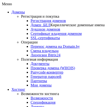
Меню
Домены
Регистрация и покупка
Регистрация доменов
Домен .БЕЛ
Кириллические доменные имена
Аукцион доменов
Сертификат владения доменом
SSL-сертификаты
Операции
Перенос домена на Domain.by
Смена владельца
Лицензии Bitrix24
Полезная информация
Документы
Проверка домена (WHOIS)
Punycode-конвертер
Генератор паролей
Партнеры
Мои домены
Хостинг
Возможности хостинга
Возможности
Спецификация
Лимиты