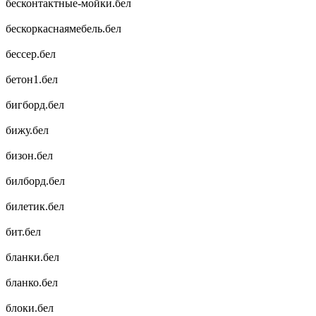
бесконтактные-мойки.бел
бескоркаснаямебель.бел
бессер.бел
бетон1.бел
бигборд.бел
бижу.бел
бизон.бел
билборд.бел
билетик.бел
бит.бел
бланки.бел
бланко.бел
блоки.бел