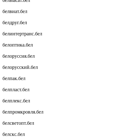
белвіасат.бел
белвиат.бел
белдруг.бел
белинтертранс.бел
белоптика.бел
белоруссия.бел
белорусский.бел
белпак.бел
белпласт.бел
белплекс.бел
белпромкровля.бел
белсветопт.бел
белскс.бел