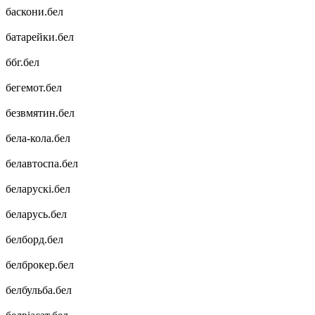
баскони.бел
батарейки.бел
ббг.бел
бегемот.бел
безвмятин.бел
бела-кола.бел
белавтоспа.бел
беларускі.бел
беларусь.бел
белборд.бел
белброкер.бел
белбульба.бел