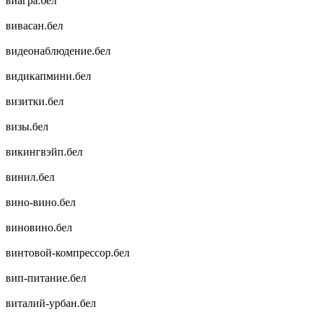
виагра.бел
вивасан.бел
видеонаблюдение.бел
видикапмини.бел
визитки.бел
визы.бел
викингвэйп.бел
винил.бел
вино-вино.бел
виновино.бел
винтовой-компрессор.бел
вип-питание.бел
виталий-урбан.бел