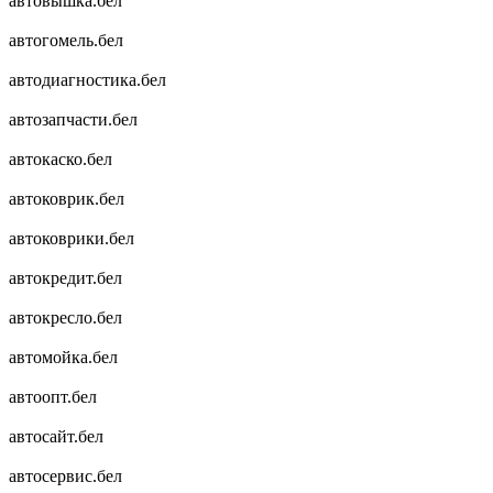
автовышка.бел
автогомель.бел
автодиагностика.бел
автозапчасти.бел
автокаско.бел
автоковрик.бел
автоковрики.бел
автокредит.бел
автокресло.бел
автомойка.бел
автоопт.бел
автосайт.бел
автосервис.бел