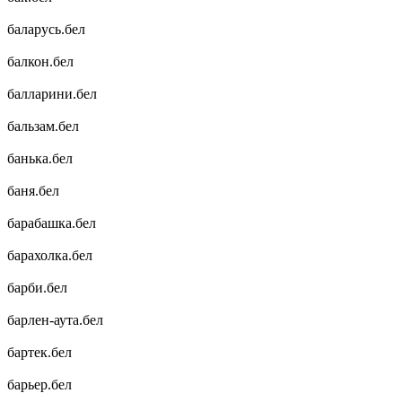
баларусь.бел
балкон.бел
балларини.бел
бальзам.бел
банька.бел
баня.бел
барабашка.бел
барахолка.бел
барби.бел
барлен-аута.бел
бартек.бел
барьер.бел