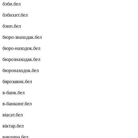
бэби.бел
бэбихит.бел
бэип.бел
бюро-знаходак.бел
бюро-находок.бел
бюрознаходак.бел
бюронаходок.бел
бярозавик.бел
в-банк.бел
в-банкинг.бел
віасат.бел
віктар.бел
вакцина.бел