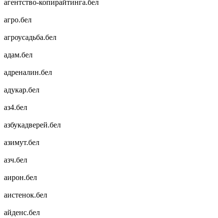
агентство-копирайтинга.бел
агро.бел
агроусадьба.бел
адам.бел
адреналин.бел
адукар.бел
аз4.бел
азбукадверей.бел
азимут.бел
азч.бел
аирон.бел
аистенок.бел
айденс.бел