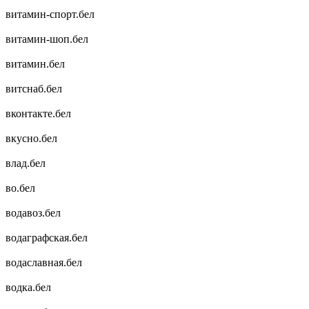
витамин-спорт.бел
витамин-шоп.бел
витамин.бел
витснаб.бел
вконтакте.бел
вкусно.бел
влад.бел
во.бел
водавоз.бел
водаграфская.бел
водаславная.бел
водка.бел