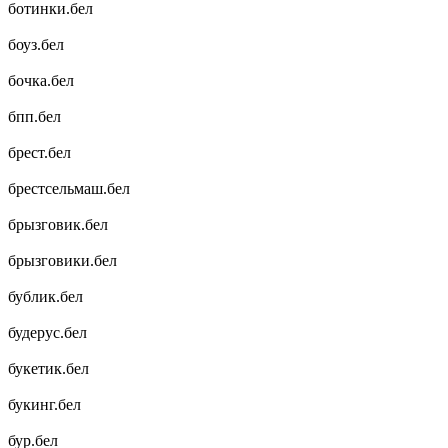
ботинки.бел
боуз.бел
бочка.бел
бпп.бел
брест.бел
брестсельмаш.бел
брызговик.бел
брызговики.бел
бублик.бел
будерус.бел
букетик.бел
букинг.бел
бур.бел