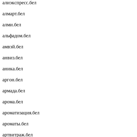
алиэкспресс.бел
алмарт.бел
алми.бел
альфадом.бел
амвэй.бел
анвиз.бел
аника.бел
аргон.бел
армада.бел
арома.бел
ароматизация.бел
ароматы.бел
артвитраж.бел