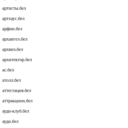
артисты.бел
артхаус.бел
арфин.бел
архангел.бел
архвиз.бел
архитектор.бел
ас.бел
атолл.бел
аттестация.бел
аттракцион.бел
ауди-клуб.бел
ауди.бел