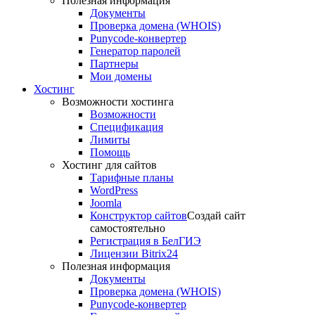
Полезная информация
Документы
Проверка домена (WHOIS)
Punycode-конвертер
Генератор паролей
Партнеры
Мои домены
Хостинг
Возможности хостинга
Возможности
Спецификация
Лимиты
Помощь
Хостинг для сайтов
Тарифные планы
WordPress
Joomla
Конструктор сайтов
Создай сайт
самостоятельно
Регистрация в БелГИЭ
Лицензии Bitrix24
Полезная информация
Документы
Проверка домена (WHOIS)
Punycode-конвертер