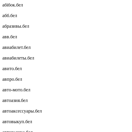
абібок.бел
абб.бел
абразивы.бел
авв.бел
авиабилет.бел
авиабилеты.бел
авито.бел
авпро.бел
авто-мото.бел
автоазия.бел
автоаксессуары.бел
автовыкуп.бел