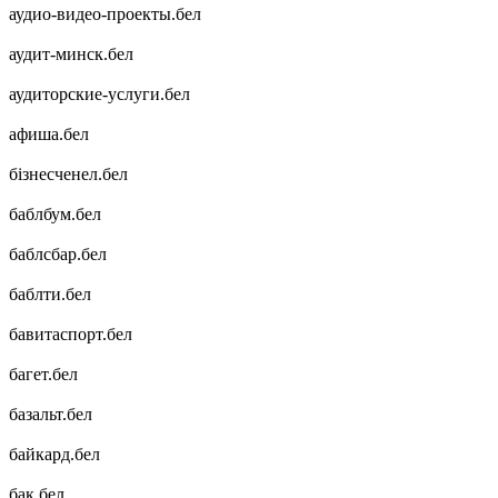
аудио-видео-проекты.бел
аудит-минск.бел
аудиторские-услуги.бел
афиша.бел
бізнесченел.бел
баблбум.бел
баблсбар.бел
баблти.бел
бавитаспорт.бел
багет.бел
базальт.бел
байкард.бел
бак.бел