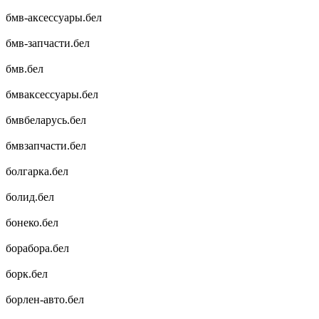
бмв-аксессуары.бел
бмв-запчасти.бел
бмв.бел
бмваксессуары.бел
бмвбеларусь.бел
бмвзапчасти.бел
болгарка.бел
болид.бел
бонеко.бел
борабора.бел
борк.бел
борлен-авто.бел