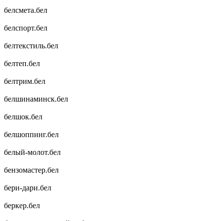
белсмета.бел
белспорт.бел
белтекстиль.бел
белтеп.бел
белтрим.бел
белшинаминск.бел
белшок.бел
белшоппинг.бел
белый-молот.бел
бензомастер.бел
бери-дари.бел
беркер.бел