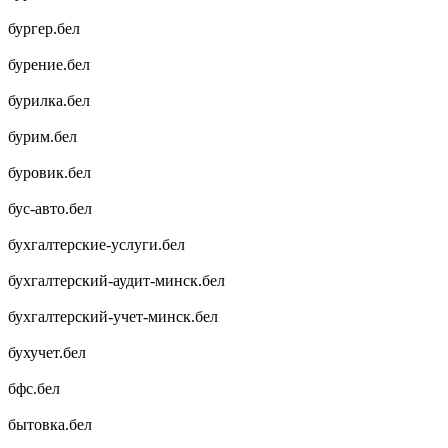
бургер.бел
бурение.бел
бурилка.бел
бурим.бел
буровик.бел
бус-авто.бел
бухгалтерские-услуги.бел
бухгалтерский-аудит-минск.бел
бухгалтерский-учет-минск.бел
бухучет.бел
бфс.бел
бытовка.бел