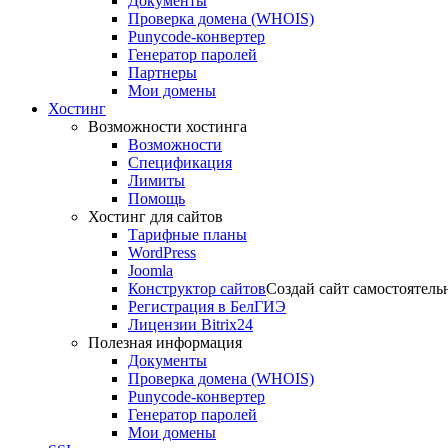
Документы
Проверка домена (WHOIS)
Punycode-конвертер
Генератор паролей
Партнеры
Мои домены
Хостинг
Возможности хостинга
Возможности
Спецификация
Лимиты
Помощь
Хостинг для сайтов
Тарифные планы
WordPress
Joomla
Конструктор сайтов
Создай сайт самостоятель
Регистрация в БелГИЭ
Лицензии Bitrix24
Полезная информация
Документы
Проверка домена (WHOIS)
Punycode-конвертер
Генератор паролей
Мои домены