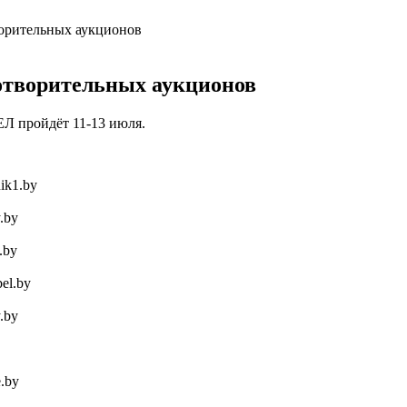
ворительных аукционов
готворительных аукционов
ЕЛ пройдёт 11-13 июля.
nik1.by
y.by
.by
el.by
y.by
.by