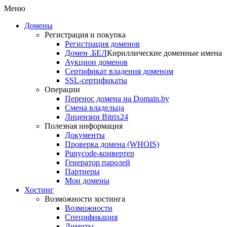
Меню
Домены
Регистрация и покупка
Регистрация доменов
Домен .БЕЛ
Кириллические доменные имена
Аукцион доменов
Сертификат владения доменом
SSL-сертификаты
Операции
Перенос домена на Domain.by
Смена владельца
Лицензии Bitrix24
Полезная информация
Документы
Проверка домена (WHOIS)
Punycode-конвертер
Генератор паролей
Партнеры
Мои домены
Хостинг
Возможности хостинга
Возможности
Спецификация
Лимиты