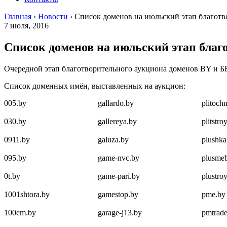
Главная
›
Новости
›
Список доменов на июльский этап благот
7 июля, 2016
Список доменов на июльский этап бла
Очередной этап благотворительного аукциона доменов BY и Б
Список доменных имён, выставленных на аукцион:
005.by
gallardo.by
plitoch
030.by
gallereya.by
plitstro
0911.by
galuza.by
plushka
095.by
game-nvc.by
plusmeb
0t.by
game-pari.by
plustro
1001shtora.by
gamestop.by
pme.by
100cm.by
garage-j13.by
pmtrade