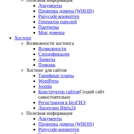
Полезная информация
Документы
Проверка домена (WHOIS)
Punycode-конвертер
Генератор паролей
Партнеры
Мои домены
Хостинг
Возможности хостинга
Возможности
Спецификация
Лимиты
Помощь
Хостинг для сайтов
Тарифные планы
WordPress
Joomla
Конструктор сайтов
Создай сайт
самостоятельно
Регистрация в БелГИЭ
Лицензии Bitrix24
Полезная информация
Документы
Проверка домена (WHOIS)
Punycode-конвертер