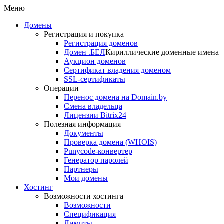
Меню
Домены
Регистрация и покупка
Регистрация доменов
Домен .БЕЛ
Кириллические доменные имена
Аукцион доменов
Сертификат владения доменом
SSL-сертификаты
Операции
Перенос домена на Domain.by
Смена владельца
Лицензии Bitrix24
Полезная информация
Документы
Проверка домена (WHOIS)
Punycode-конвертер
Генератор паролей
Партнеры
Мои домены
Хостинг
Возможности хостинга
Возможности
Спецификация
Лимиты