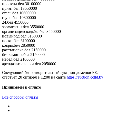
проекты.бел 30100000
принт.бел 13550000
сталь.бел 10600000
сауна.бел 10300000
24.бел 4550000
зоомагазин.бел 3550000
организациясвадьбы.бел 3550000
новыйгод.бел 3150000
носки.бел 3100000
ковры.бел 2850000
расстановка.бел 2150000
биокамины.бел 2150000
мебел.бел 2100000
арендаавтовышки.бел 2050000
Следующий благотворительный аукцион доменов БЕЛ
стартует 20 октября в 12:00 на сайте
https://auction.cctld.by
Принимаем к оплате
Все способы оплаты