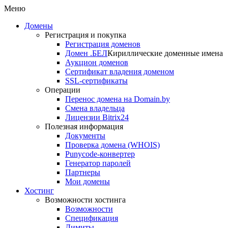
Меню
Домены
Регистрация и покупка
Регистрация доменов
Домен .БЕЛ
Кириллические доменные имена
Аукцион доменов
Сертификат владения доменом
SSL-сертификаты
Операции
Перенос домена на Domain.by
Смена владельца
Лицензии Bitrix24
Полезная информация
Документы
Проверка домена (WHOIS)
Punycode-конвертер
Генератор паролей
Партнеры
Мои домены
Хостинг
Возможности хостинга
Возможности
Спецификация
Лимиты