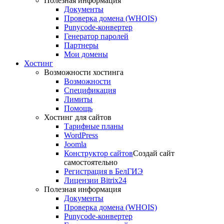
Полезная информация
Документы
Проверка домена (WHOIS)
Punycode-конвертер
Генератор паролей
Партнеры
Мои домены
Хостинг
Возможности хостинга
Возможности
Спецификация
Лимиты
Помощь
Хостинг для сайтов
Тарифные планы
WordPress
Joomla
Конструктор сайтов
Создай сайт
самостоятельно
Регистрация в БелГИЭ
Лицензии Bitrix24
Полезная информация
Документы
Проверка домена (WHOIS)
Punycode-конвертер